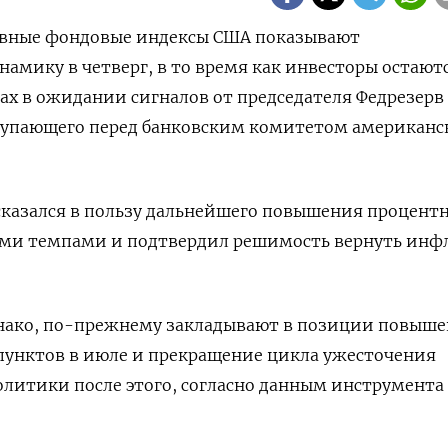
новные фондовые индексы США показывают
амику в четверг, в то время как инвесторы остают
ах в ожидании сигналов от председателя Федрезерв
тупающего перед банковским комитетом американс
сказался в пользу дальнейшего повышения процент
ыми темпами и подтвердил решимость вернуть ин
нако, по-прежнему закладывают в позиции повыш
 пунктов в июле и прекращение цикла ужесточения
литики после этого, согласно данным инструмента