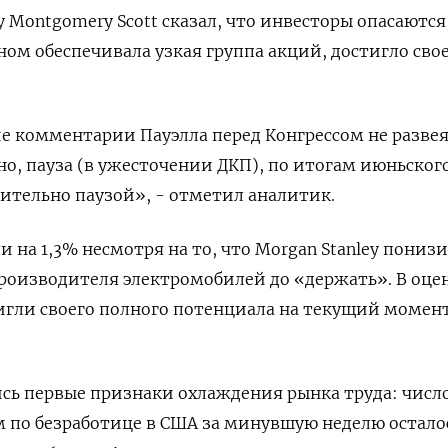
 Montgomery Scott сказал, что инвесторы опасаются
ном обеспечивала узкая группа акций, достигло сво
е комментарии Пауэлла перед Конгрессом не разве
но, пауза (в ужесточении ДКП), по итогам июньског
вительно паузой», - отметил аналитик.
 на 1,3% несмотря на то, что Morgan Stanley пониз
роизводителя электромобилей до «держать». В оце
тигли своего полного потенциала на текущий момен
сь первые признаки охлаждения рынка труда: числ
 по безработице в США за минувшую неделю остало