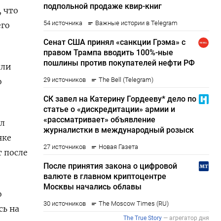
, что
его
яли
о
ил
нке
т после
о
сь на