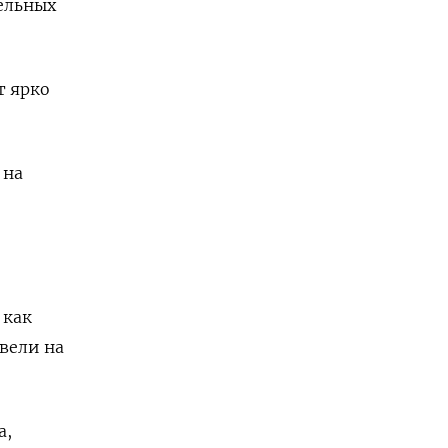
ельных
т ярко
 на
 как
вели на
а,