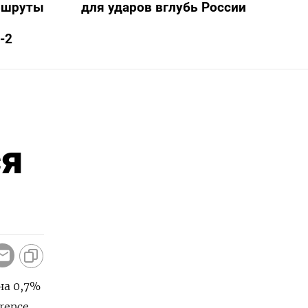
ршруты
для ударов вглубь России
-2
ся
на 0,7%
rence