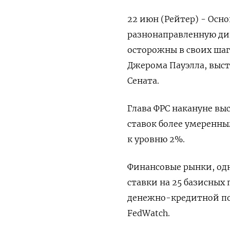
22 июн (Рейтер) - Ос
разнонаправленную дин
осторожны в своих шаг
Джерома Пауэлла, выс
Сената.
Глава ФРС накануне вы
ставок более умеренн
к уровню 2%.
Финансовые рынки, од
ставки на 25 базисных
денежно-кредитной по
FedWatch.