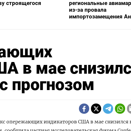
ву строящегося
региональные авиама
из-за провала
импортозамещения Ан
жающих
А в мае снизил
 с прогнозом
екс опережающих индикаторов США в мае снизился 
м, сообщила частная исследовательская фирма Confe