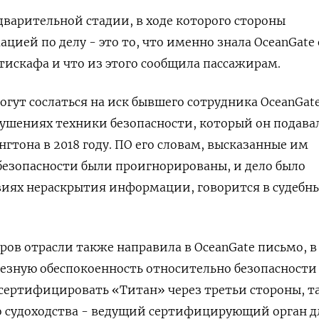
дварительной стадии, в ходе которого стороны
ией по делу - это то, что именно знала OceanGate 
атискафа и что из этого сообщила пассажирам.
гут сослаться на иск бывшего сотрудника OceanGat
ушениях техники безопасности, который он подава
гтона в 2018 году. ПО его словам, высказанные им
безопасности были проигнорированы, и дело было
виях нераскрытия информации, говорится в судебн
еров отрасли также направила в OceanGate письмо, в
езную обеспокоенность относительно безопасности 
сертифицировать «Титан» через третьи стороны, т
о судоходства - ведущий сертифицирующий орган д