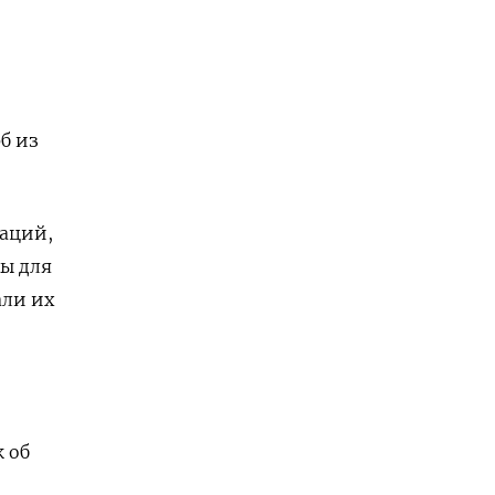
б из
заций,
ы для
али их
 об