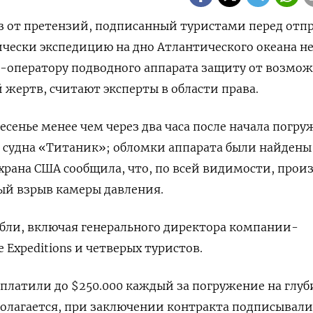
аз от претензий, подписанный туристами перед отп
чески экспедицию на дно Атлантического океана н
-оператору подводного аппарата защиту от возмо
 жертв, считают эксперты в области права.
есенье менее чем через два часа после начала погру
 судна «Титаник»; обломки аппарата были найдены 
 охрана США сообщила, что, по всей видимости, прои
ый взрыв камеры давления.
ибли, включая генерального директора компании-
 Expeditions и четверых туристов.
платили до $250.000 каждый за погружение на глуб
дполагается, при заключении контракта подписывали