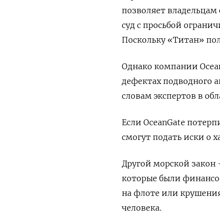
позволяет владельцам 
суд с просьбой ограни
Поскольку «Титан» пол
Однако компании Ocean
дефектах подводного ап
словам экспертов в об
Если OceanGate потерп
смогут подать иски о 
Другой морской закон 
которые были финансов
на флоте или крушения
человека.