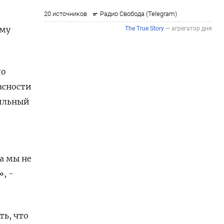
ому
ло
пасности
бильный
а мы не
, -
ть, что