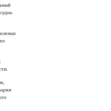
льный
судна.
зможных
 по
х
сти.
м,
варии
ого