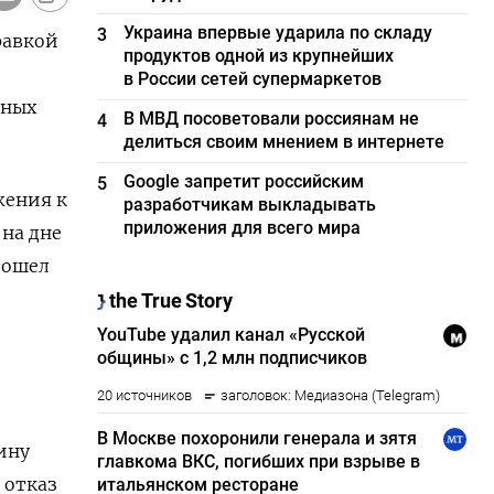
Украина впервые ударила по складу
3
равкой
продуктов одной из крупнейших
е
в России сетей супермаркетов
жных
В МВД посоветовали россиянам не
4
делиться своим мнением в интернете
Google запретит российским
5
жения к
разработчикам выкладывать
приложения для всего мира
на дне
зошел
ину
 отказ