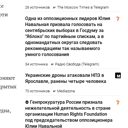
te
ерти
лоняют
скрытых
удна,