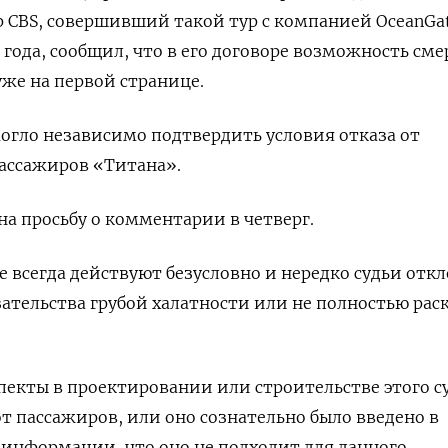
р CBS, совершивший такой тур с компанией OceanGa
2 года, сообщил, что в его договоре возможность см
уже на первой странице.
могло независимо подтвердить условия отказа от
ассажиров «Титана».
на просьбу о комментарии в четверг.
е всегда действуют безусловно и нередко судьи отк
зательства грубой халатности или не полностью ра
пекты в проектировании или строительстве этого с
т пассажиров, или оно сознательно было введено в
информации, что оно не подходит для данного