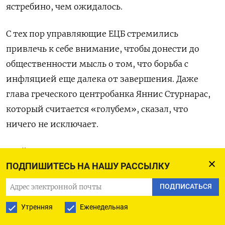
ястребино, чем ожидалось.
С тех пор управляющие ЕЦБ стремились
привлечь к себе внимание, чтобы донести до
общественности мысль о том, что борьба с
инфляцией еще далека от завершения. Даже
глава греческого центробанка Яннис Стурнарас,
который считается «голубем», сказал, что
ничего не исключает.
Трейдеры увеличили ставки на то, насколько
ПОДПИШИТЕСЬ НА НАШУ РАССЫЛКУ
далеко пойдет ЕЦБ. Они ожидают ужесточения
ДКП в июле и еще одного шага вверх к октябрю,
ПОДПИСАТЬСЯ
который доведет стоимость заимствований в
Утренняя
Еженедельная
еврозоне до 4%.