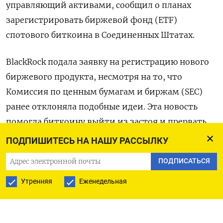
управляющий активами, сообщил о планах
зарегистрировать биржевой фонд (ETF)
спотового биткоина в Соединенных Штатах.
BlackRock подала заявку на регистрацию нового
биржевого продукта, несмотря на то, что
Комиссия по ценным бумагам и биржам (SEC)
ранее отклоняла подобные идеи. Эта новость
помогла биткоину выйти из застоя и прервать
двухнедельную полосу снижений.
ПОДПИШИТЕСЬ НА НАШУ РАССЫЛКУ
ПОДПИСАТЬСЯ
Дитя Сатоши Накамото воспряло духом с
появлением перспективы создания ETF,
Утренняя
Еженедельная
который предложит инвесторам доступ к
спотовым биткоинам на регулируемой