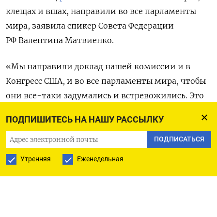
клещах и вшах, направили во все парламенты
мира, заявила спикер Совета Федерации
РФ Валентина Матвиенко.
«Мы направили доклад нашей комиссии и в
Конгресс США, и во все парламенты мира, чтобы
они все-таки задумались и встревожились. Это
очень большая угроза и большая опасность. И уже
ПОДПИШИТЕСЬ НА НАШУ РАССЫЛКУ
даже не отказываются, что финансирует
Пентагон. Ну Пентагон же не будет
ПОДПИСАТЬСЯ
финансировать, гражданские лекарства
Утренняя
Еженедельная
разрабатывать. Понятно, для чего», — пояснила
Матвиенко (
цитата
по «Ведомостям»).
Подготовкой доклада занималась парламентская