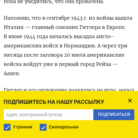
пока не убедились, что она провалена.
Напомню, что в сентябре 1943 г. из войны вышла
Италия — главный союзник Гитлера в Европе.
В июне 1944 года началась высадка англо-
американских войск в Нормандии. А через три
месяца после заговора 20 июля американские
войска войдут уже в первый город Рейха —
Аахен.
Гитлер и его окружение надеялись на чудо, народ
Германии был отравлен геббельсовской
ПОДПИШИТЕСЬ НА НАШУ РАССЫЛКУ
пропагандой и не понимал, как близка страна
ПОДПИСАТЬСЯ
к полному разгрому, а вот боевые генералы
и офицеры Вермахта все видели и все понимали.
Утренняя
Еженедельная
И они решили спасти Германию