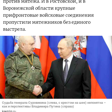
против мятежа. И в Ростовской, и в
Воронежской области крупные
прифронтовые войсковые соединения
пропустили мятежников без единого
выстрела.
Судьба генерала Суровикина (слева, с крестом на шее) непонятна –
как и перспективы Владимира Путина (справа)
kremlin.ru