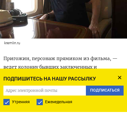
kremlin.ru
Пригожин, персонаж прямиком из фильма, —
ведет колонну бывших заключенных и
наемников в сумасбродном броске, чтобы
ПОДПИШИТЕСЬ НА НАШУ РАССЫЛКУ
захватить российскую столицу, по пути сбив
ПОДПИСАТЬСЯ
несколько военных вертолетов.
Утренняя
Еженедельная
Они встречают так мало сопротивления, что
интернет пестрит фотографиями наемников,
терпеливо ожидающих в очереди за кофе. Но