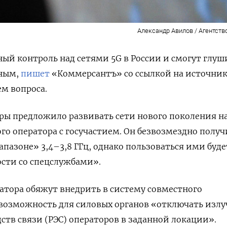
Александр Авилов / Агентств
ый контроль над сетями 5G в России и смогут глуш
жным,
пишет
«Коммерсантъ» со ссылкой на источник
м вопроса.
ы предложило развивать сети нового поколения на
го оператора с госучастием. Он безвозмездно получ
апазоне» 3,4–3,8 ГГц, однако пользоваться ими буде
сти со спецслужбами».
атора обяжут внедрить в систему совместного
 возможность для силовых органов «отключать изл
ств связи (РЭС) операторов в заданной локации».