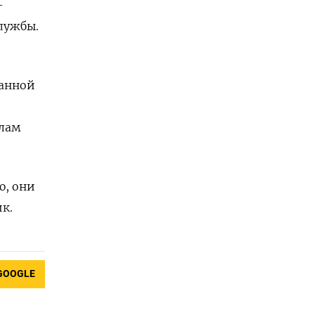
–
службы.
данной
алам
ю, они
к.
GOOGLE