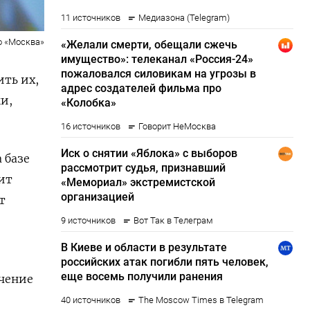
о «Москва»
ить их,
и,
 базе
ит
т
учение