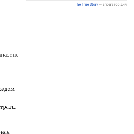
апазоне
каждом
атраты
ьная