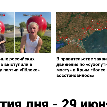
ных российских
В правительстве заяви
в выступили в
движение по «сухопут
 партии «Яблоко»
мосту» в Крым «более
восстановилось»
ия дня - 29 июн