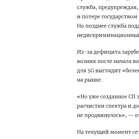
служба, предупреждая,
и потере государством
Но позднее служба под
недискриминационный 
Из-за дефицита заруб
возник после начала в
для 5G выглядит «боле
на рынке.
«Но уже созданное СП 
расчистки спектра и д
не продвинулось», — о
На текущий момент се