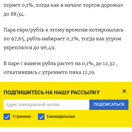
теряет 0,1%, тогда как в начале торгов дорожал
до 88,34.
Пара евро/рубль к этому времени котировалась
по 97,65, рубль набирает 0,2%, тогда как утром
укреплялся до 96,49.
В паре с юанем рубль растет на 0,1%, до 12,32 ,
откатившись с утреннего пика 12,19.
В пятницу рубль достиг к доллару и евро худших
ПОДПИШИТЕСЬ НА НАШУ РАССЫЛКУ
значений с конца марта прошлого года, 89,77 и
ПОДПИСАТЬСЯ
97,95 соответственно, по отношению к юаню он
ослабел до 12,35 впервые с апреля прошлого года.
Утренняя
Еженедельная
По итогам июня российская валюта потеряла в