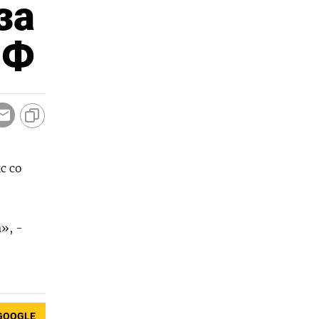
за
ИФ
с со
», -
GOOGLE