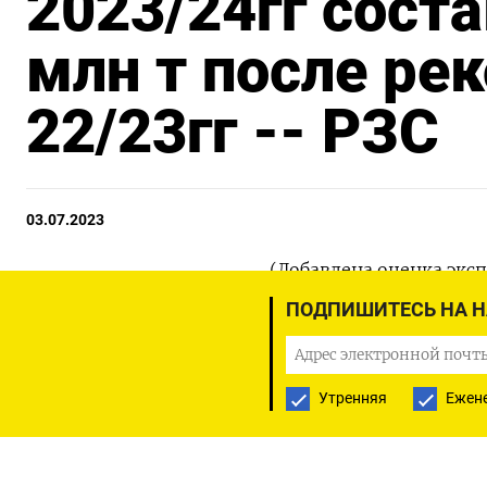
2023/24гг соста
млн т после ре
22/23гг -- РЗС
03.07.2023
(Добавлена оценка эксп
ПОДПИШИТЕСЬ НА 
МОСКВА, 3 июл (Рейтер)
составляет не менее 5
России прошедшего сезо
Утренняя
Ежен
союза Аркадий Злочевс
«Никак не менее 55 ми