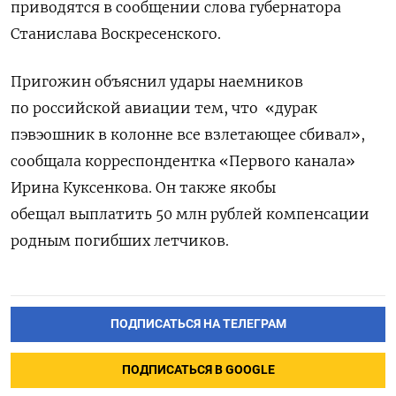
приводятся в сообщении слова губернатора
Станислава Воскресенского.
Пригожин объяснил удары наемников
по российской авиации тем, что «дурак
пэвэошник в колонне все взлетающее сбивал»,
сообщала корреспондентка «Первого канала»
Ирина Куксенкова. Он также якобы
обещал выплатить 50 млн рублей компенсации
родным погибших летчиков.
ПОДПИСАТЬСЯ НА ТЕЛЕГРАМ
Подписывайтесь на The Moscow
Times в Telegram —
ПОДПИСАТЬСЯ В GOOGLE
@moscowtimes_ru