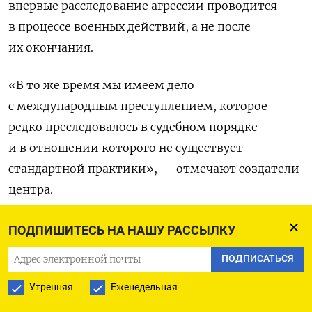
впервые расследование агрессии проводится
в процессе военных действий, а не после
их окончания.
«В то же время мы имеем дело
с международным преступлением, которое
редко преследовалось в судебном порядке
и в отношении которого не существует
стандартной практики», — отмечают создатели
центра.
До сих пор единственным обвинением в адрес
ПОДПИШИТЕСЬ НА НАШУ РАССЫЛКУ
России со стороны международной организации
ПОДПИСАТЬСЯ
был ордер на арест президента РФ Владимира
Утренняя
Еженедельная
Путина и уполномоченной по правам
детей Марии Львовой-Беловой, который