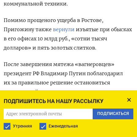
коммунальной техники.
Помимо прощеного ущерба в Ростове,
Пригожину также
вернули
изъятые при обысках
в его офисах 10 млрд руб., «сотни тысяч
долларов» и пять золотых слитков.
После завершения мятежа «вагнеровцев»
президент РФ Владимир Путин поблагодарил
их за правильное решение остановиться
у «последней черты» и предложил им несколько
вариантов на выбор: подписать контракт
ПОДПИШИТЕСЬ НА НАШУ РАССЫЛКУ
с Минобороны, вернуться к близким или уйти
ПОДПИСАТЬСЯ
в Беларусь.
Утренняя
Еженедельная