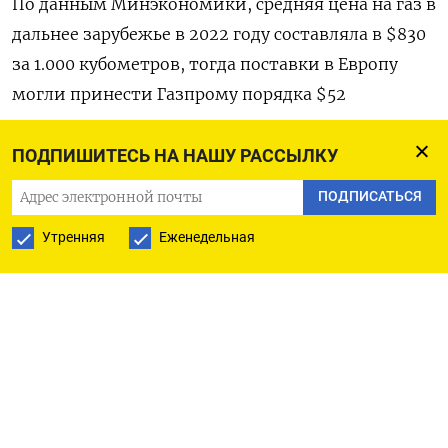
По данным Минэкономики, средняя цена на газ в
дальнее зарубежье в 2022 году составляла в $830
за 1.000 кубометров, тогда поставки в Европу
могли принести Газпрому порядка $52
миллиардов.
ПОДПИШИТЕСЬ НА НАШУ РАССЫЛКУ
По прогнозу аналитика БКС Рональда Смита,
ПОДПИСАТЬСЯ
средняя цена поставок российского газа в
текущем году снизится до $445 за 1.000
Утренняя
Еженедельная
кубометров, а объемы экспорта в Европу и
Турцию упадут до 50 миллиардов кубометров.
Если Газпром сохранит объем поставок в Турцию
на уровне прошлого года - порядка 22 миллиарда
кубометров, на Европу придется 28 миллиардов
кубометров, и выручка Газпрома сократится до