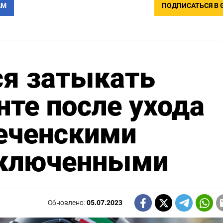
АМ
ПОДПИСАТЬСЯ В 
ся затыкать
те после ухода
чеченскими
аключенными
Обновлено:
05.07.2023