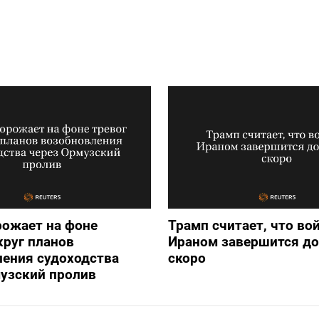
рожает на фоне
Трамп считает, что вой
круг планов
Ираном завершится д
ения судоходства
скоро
узский пролив