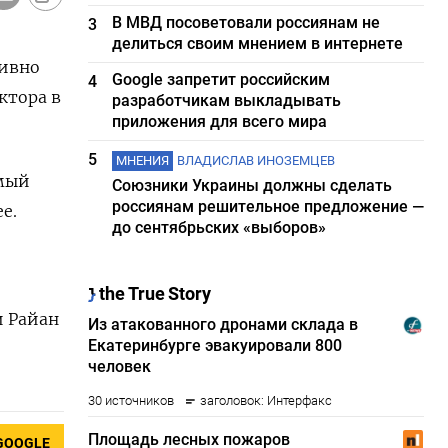
В МВД посоветовали россиянам не
3
делиться своим мнением в интернете
тивно
Google запретит российским
4
ктора в
разработчикам выкладывать
приложения для всего мира
5
МНЕНИЯ
ВЛАДИСЛАВ ИНОЗЕМЦЕВ
емый
Союзники Украины должны сделать
россиянам решительное предложение —
е.
до сентябрьских «выборов»
и Райан
GOOGLE