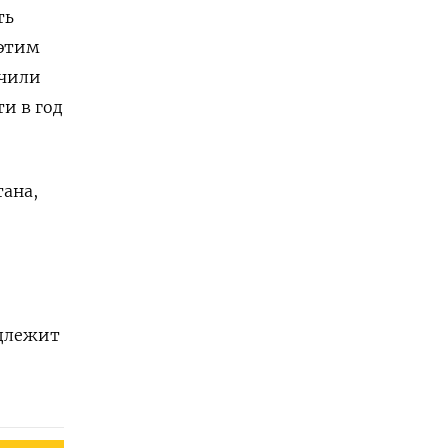
ть
 этим
ючили
и в год
ана,
адлежит