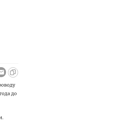
роводу
года до
и.