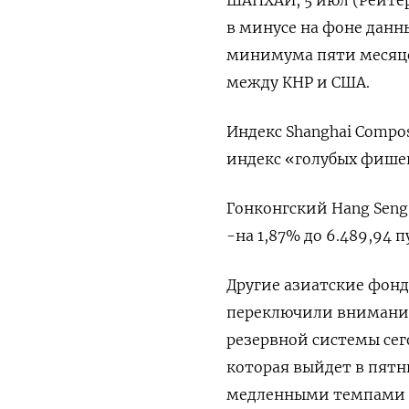
в минусе на фоне данны
минимума пяти месяце
между КНР и США.
Индекс Shanghai Compos
индекс «голубых фишек»
Гонконгский Hang Seng уп
-на 1,87% до 6.489,94 п
Другие азиатские фонд
переключили внимание
резервной системы сег
которая выйдет в пятн
медленными темпами за