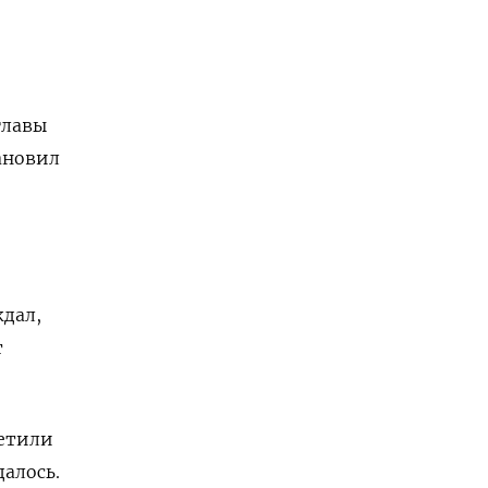
главы
ановил
ждал,
т
метили
далось.