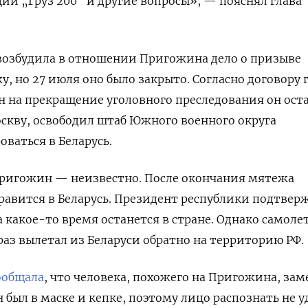
и „Груз 200“ и другие вопросы», — пояснял глава
 возбудила в отношении Пригожина дело о призыве
, но 27 июля оно было закрыто. Согласно договору 
ен на прекращение уголовного преследования он ост
скву, освободил штаб Южного военного округа
оваться в Беларусь.
Пригожин — неизвестно. После окончания мятежа
правится в Беларусь. Президент республики подтвер
 какое-то время останется в стране. Однако самоле
аз вылетал из Беларуси обратно на территорию РФ.
ообщала
, что человека, похожего на Пригожина, за
н был в маске и кепке, поэтому лицо распознать не у