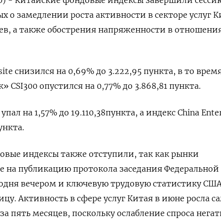
х о замедлении роста активности в секторе услуг К
в, а также обострения напряженности в отношени
ite снизился на 0,69% до 3.222,95 пункта, в то врем
 CSI300 опустился на 0,77% до 3.868,81 пункта.
ал на 1,57% до 19.110,38​ пункта, а индекс China Ente
ункта.
овые индексы также отступили, так как рынки
 на публикацию протокола заседания Федеральной
одня вечером и ключевую трудовую статистику США
ицу. Активность в сфере услуг Китая в июне росла 
 пять месяцев, поскольку ослабление спроса нега