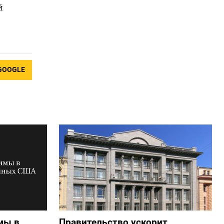
й
GOOGLE
мы в
Правительство ускорит