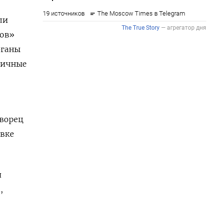
ли
ров»
рганы
аличные
Дворец
овке
.
я
,