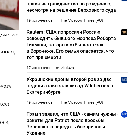
дин / ТАСС
 июля,
бургу
teyr
ock,