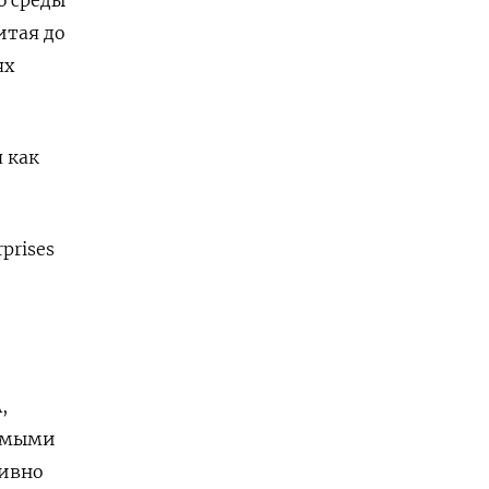
итая до
ях
я как
rprises
,
самыми
тивно