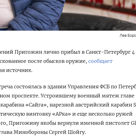
Лев Боро
гений Пригожин лично прибыл в Санкт-Петербург 4
скованное после обысков оружие,
сообщает
ая источник.
треча состоялась в здании Управления ФСБ по Петер
йном проспекте. Устроившему военный мятеж главе
карабина «Сайга», нарезной австрийский карабин S
атическую винтовку «АРка» и еще несколько ружей
ого, Пригожину якобы вернули именной пистолет Gl
глава Минобороны Сергей Шойгу.