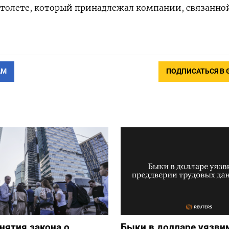
ртолете, который принадлежал компании, связанно
АМ
ПОДПИСАТЬСЯ В 
нятия закона о
Быки в долларе уязви