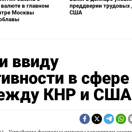
валюте в главном
преддверии трудовых
нтре Москвы
США
 облавы
и ввиду
ивности в сфере
между КНР и США
р) - Китайские фондовые индексы завершили сесси