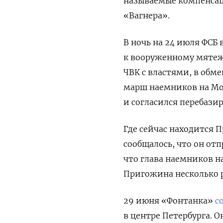
называемые компенсаци
«Вагнера».
В ночь на 24 июля ФСБ
к вооруженному мятежу
ЧВК с властями, в обм
марш наемников на Мо
и согласился перебазир
Где сейчас находится 
сообщалось, что он от
что глава наемников на
Пригожина несколько р
29 июня «Фонтанка»
с
в центре Петербурга. О