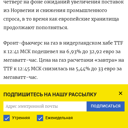
четверг на фоне ожиданий увеличения поставок
из Норвегии и снижения промышленного
спроса, в то время как европейские хранилища
продолжают пополняться.
Фронт-фьючерс на газ в нидерландском хабе TTF
к 12:41 МСК подешевел на 6,93% до 32,92 евро за
мегаватт-час. Цена на газ расчетами «завтра» на
TTF к 12:45 МСК снизилась на 5,44% до 33 евро за
мегаватт-час.
Стоимость газа расчетами «завтра» в
ПОДПИШИТЕСЬ НА НАШУ РАССЫЛКУ
Великобритании к 12:50 МСК снизилась на 4,71%
ПОДПИСАТЬСЯ
до 80,5 пенса за терм, с «немедленной
Утренняя
Еженедельная
поставкой» к 12:12 МСК - опустилась на 4,68% до
81,5 пенса за терм.