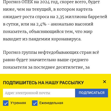
Прогноз ОПЕК на 2024 год, скорее всего, будет
ниже, чем на текущий, в котором картель
ожидает роста спроса на 2,35 миллиона баррелей
в сутки, или на 2,4% - аномально высокий
показатель, объясняющийся тем, что мир
выходит из пандемии коронавируса.
Прогноз группы нефтедобывающих стран всё
равно будет значительно выше среднего
показателя за последнее десятилетие, за
исключением пандемических лет, и выше
прогнозов Международного энергетического
ПОДПИШИТЕСЬ НА НАШУ РАССЫЛКУ
агентства, которое ожидает значительного
ПОДПИСАТЬСЯ
замедления роста спроса в следующем году, до
Утренняя
Еженедельная
860.000 баррелей в сутки.