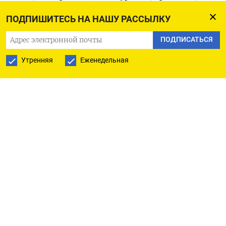
Белгородской, Воронежской областях. Поступает
ПОДПИШИТЕСЬ НА НАШУ РАССЫЛКУ
предложение собраться вместе и организовать
ПОДПИСАТЬСЯ
гражданский тыл для того, чтобы
подготовиться, пройти азы медицинской
Утренняя
Еженедельная
и тактической подготовки, научиться
пользоваться оружием», — сказал Клычков.
Он выразил надежду, что полученные навыки
ведения боя никому не пригодятся. «Но к этому
нужно быть точно готовыми», — подчеркнул
губернатор. По его словам, он в ближайшее
время проведет совещание с «силовым блоком»
и даст поручения по организации полигона.
После этого начнется подготовка теробороны.