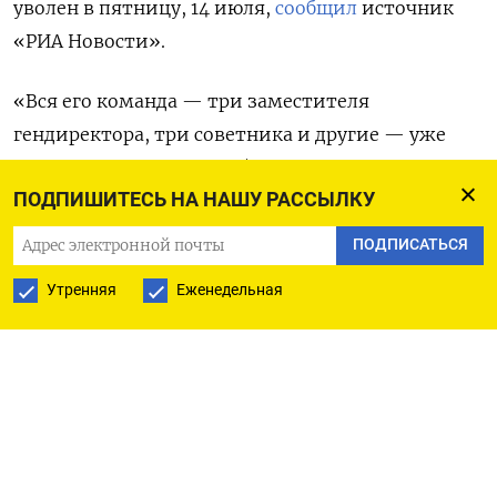
уволен в пятницу, 14 июля,
сообщил
источник
«РИА Новости».
«Вся его команда — три заместителя
гендиректора, три советника и другие — уже
ушли в отставку», — добавил он. Всего
ПОДПИШИТЕСЬ НА НАШУ РАССЫЛКУ
у Морозова
было
пять заместителей: Дмитрий
Донской, Юрий Зернов, Сергей Логинов, Андрей
ПОДПИСАТЬСЯ
Новоселов и Виктор Щитов. С чем связаны эти
Утренняя
Еженедельная
кадровые решения, не указано.
Морозов возглавил Центральный научно-
исследовательский институт точного
машиностроения в апреле 2021 года. До этого
он занимал пост директора департамента
испытаний Конструкторского бюро