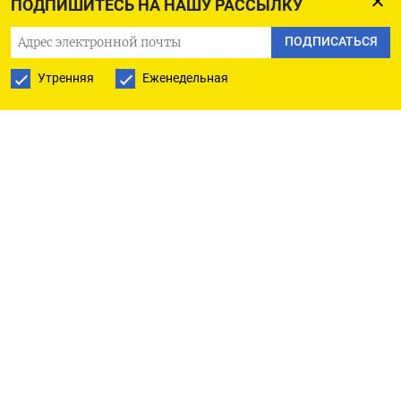
ПОДПИШИТЕСЬ НА НАШУ РАССЫЛКУ
ни разу не применялись в боевых условиях»,
утверждает министерство. Кроме того, ЧВК
ПОДПИСАТЬСЯ
передала вооруженным силам более 2,5 тысяч
Утренняя
Еженедельная
тонн различных боеприпасов и около 20 тысяч
единиц стрелкового оружия.
Вся техника и вооружение доставляются
в тыловые районы, отметили в ведомстве.
«Тяжелая гусеничная техника, самоходные
артиллерийские установки большой мощности
и танки свозятся на полевые базы колесными
тягачами на тралах», — заявил руководитель
отдела информации и массовых коммуникаций
Минобороны Игорь Конашенков.