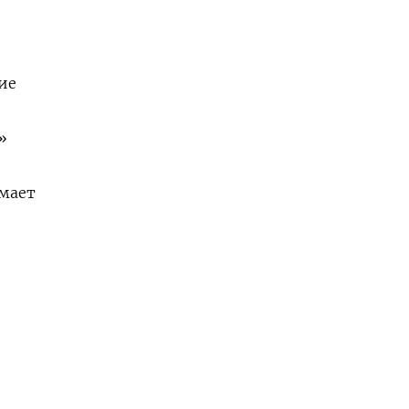
ие
»
умает