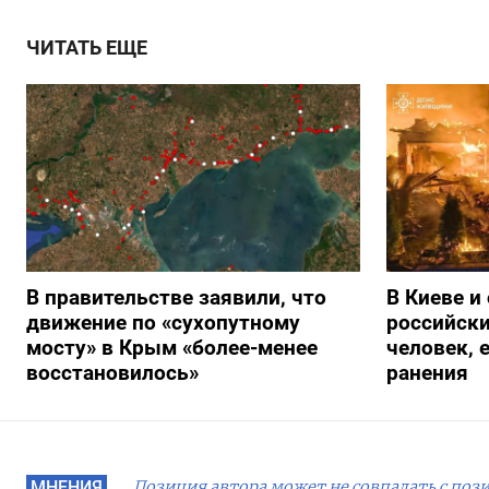
ЧИТАТЬ ЕЩЕ
В правительстве заявили, что
В Киеве и
движение по «сухопутному
российски
мосту» в Крым «более-менее
человек, 
восстановилось»
ранения
МНЕНИЯ
Позиция автора может не совпадать с поз