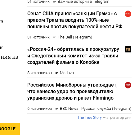
на
к
ения на
GOOGLE