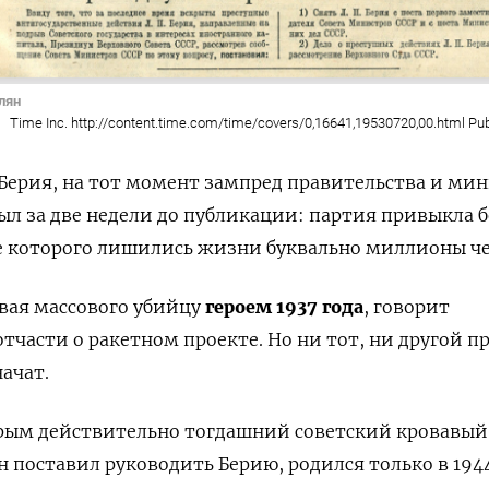
лян
Time Inc. http://content.time.com/time/covers/0,16641,19530720,00.html Pu
Берия, на тот момент зампред правительства и ми
был за две недели до публикации: партия привыкла 
не которого лишились жизни буквально миллионы че
вая массового убийцу
героем 1937 года
, говорит
тчасти о ракетном проекте. Но ни тот, ни другой п
начат.
рым действительно тогдашний советский кровавый
 поставил руководить Берию, родился только в 1944