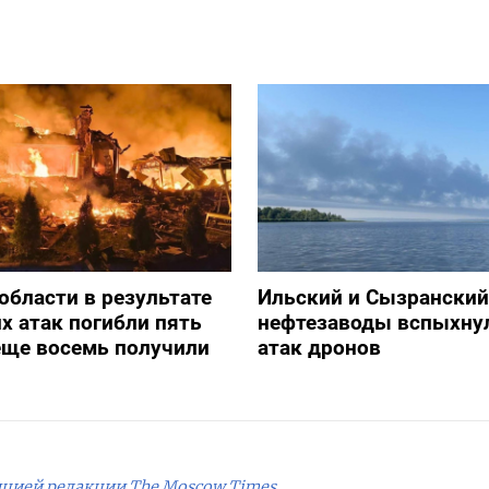
 области в результате
Ильский и Сызранский
х атак погибли пять
нефтезаводы вспыхну
еще восемь получили
атак дронов
ицией редакции The Moscow Times.