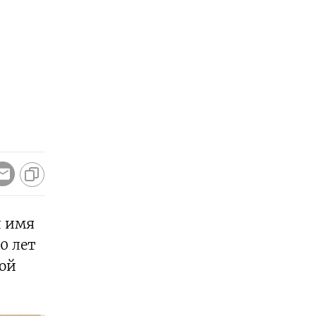
л имя
0 лет
ной