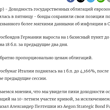
р) - Доходность государственных облигаций еврозо
лась в пятницу - бонды сохранили свои позиции п
вызванного более мягкими данными об инфляции в 
госбондов Германии выросла на 1 базисный пункт до
а 18 б.п. за предыдущие два дня.
обратно пропорционально ценам облигаций.
осбумаг Италии поднялась на 1 б.п. до 4,166%, после
две предыдущие сессии.
аемся мнения, что мы увидели пики доходности о
аций на 10-летнем участке кривой, за исключением
зал Александер Пелтешки из Aegon Strategic Bond F