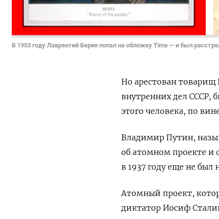
В 1953 году Лаврентий Берия попал на обложку Time — и был расстре
Но арестован товарищ 
внутренних дел СССР, 
этого человека, по ви
Владимир Путин, назы
об атомном проекте и о
в 1937 году еще не был 
Атомный проект, кото
диктатор Иосиф Сталин