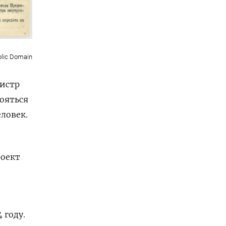
blic Domain
нистр
бояться
ловек.
роект
 году.