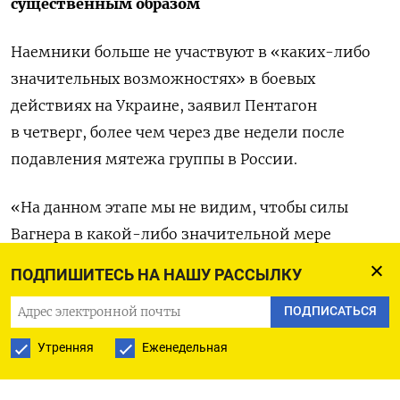
существенным образом
Наемники больше не участвуют в «каких-либо
значительных возможностях» в боевых
действиях на Украине, заявил Пентагон
в четверг, более чем через две недели после
подавления мятежа группы в России.
«На данном этапе мы не видим, чтобы силы
Вагнера в какой-либо значительной мере
участвовали в поддержке боевых действий
ПОДПИШИТЕСЬ НА НАШУ РАССЫЛКУ
в Украине», —
заявил
на брифинге пресс-
ПОДПИСАТЬСЯ
секретарь Пентагона Пэт Райдер. Он заявил, что,
по оценкам Соединенных Штатов,
Утренняя
Еженедельная
«большинство» боевиков Вагнера все еще
находятся в районах Украины, оккупированных