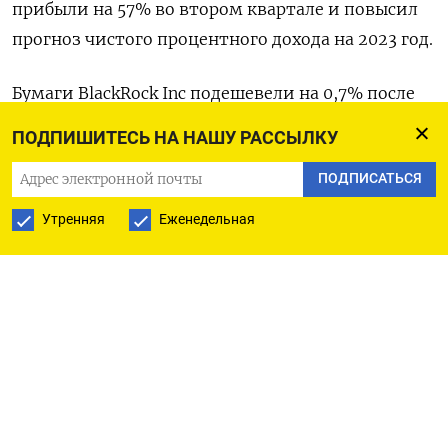
прибыли на 57% во втором квартале и повысил
прогноз чистого процентного дохода на 2023 год.
Бумаги BlackRock Inc подешевели на 0,7% после
того, как крупнейший в мире управляющий
ПОДПИШИТЕСЬ НА НАШУ РАССЫЛКУ
капитала отчитался о снижении выручки за
ПОДПИСАТЬСЯ
второй квартал на 14% год к году.
Утренняя
Еженедельная
Акции UnitedHealth Group выросли на 3,6% после
того, как медицинская страховая компания
сообщила о квартальной прибыли, превысившей
прогнозы аналитиков, так как расходы оказались
ниже, чем ожидалось.
Член Совета управляющих Федрезерва и
голосующий член Федерального комитета по