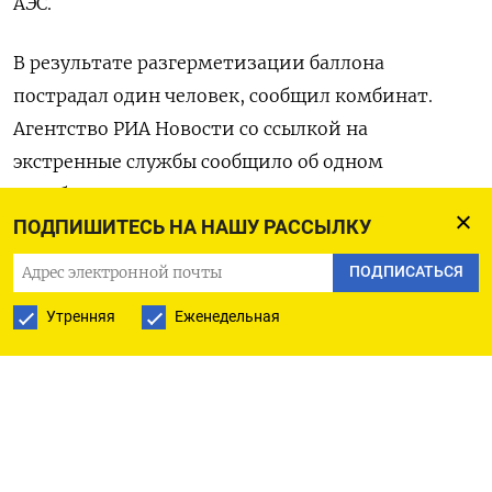
АЭС.
В результате разгерметизации баллона
пострадал один человек, сообщил комбинат.
Агентство РИА Новости со ссылкой на
экстренные службы сообщило об одном
погибшем.
ПОДПИШИТЕСЬ НА НАШУ РАССЫЛКУ
«Ситуация носит локальный характер и
ПОДПИСАТЬСЯ
ограничена территорией производственного
Утренняя
Еженедельная
участка. Персонал цеха эвакуирован, проводится
санитарная обработка», - говорится в
сообщении комбината.
По данным комбината, радиационная
обстановка на предприятии и за его пределами в