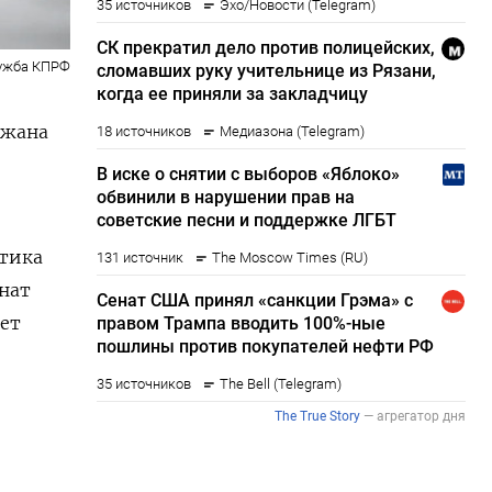
ужба КПРФ
ржана
итика
нат
ет