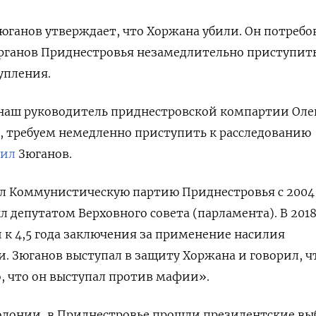
юганов утверждает, что Хоржана убили. Он потребо
рганов Приднестровья незамедлительно приступит
упления.
 наш руководитель приднестровской компартии Оле
, требуем немедленно приступить к расследованию
вил
Зюганов.
л Коммунистическую партию Приднестровья с 2004 
ыл депутатом Верховного совета (парламента). В 2018
к 4,5 года заключения за применение насилия
и. Зюганов выступал в защиту Хоржана и говорил, ч
о, что он выступал против мафии».
олонии, в Приднестровье прошли президентские вы