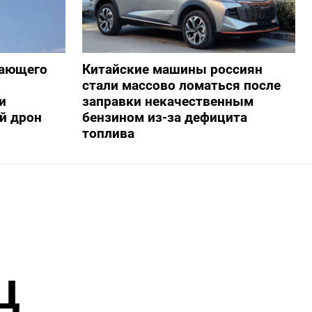
жающего
Китайские машины россиян
стали массово ломаться после
и
заправки некачественным
й дрон
бензином из-за дефицита
топлива
Ц