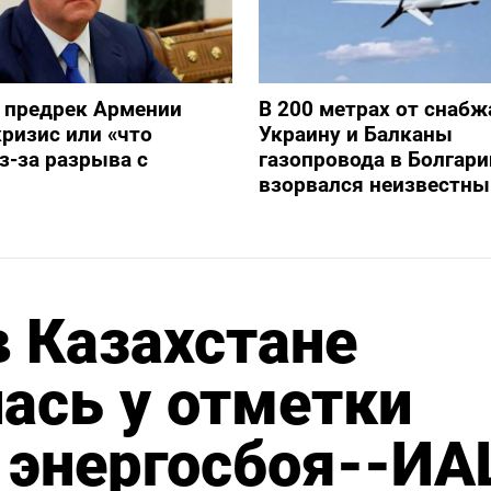
 предрек Армении
В 200 метрах от снаб
ризис или «что
Украину и Балканы
з-за разрыва с
газопровода в Болгари
взорвался неизвестны
 Казахстане
ась у отметки
е энергосбоя--ИА