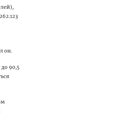
лей),
262.123
л он.
 до 90,5
ться
ом
и