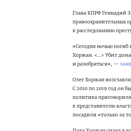
Глава КПРФ Геннадий З
правоохранительных о
к расследованию прест
«Сегодня ночью погиб
Хоржан. <…> Убит дома
и разобраться», —
зая
Олег Хоржан возглавля
С
2010 по 2019 год он б
политика приговорили 
к представителю власт
посадили «только за т
Пока Хоржан сидел в к