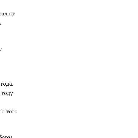
вал от
ь
г
года.
 году
то того
боры.