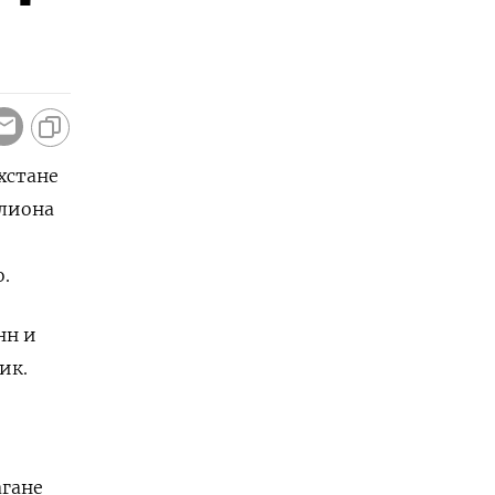
хстане
ллиона
.
нн и
ик.
агане