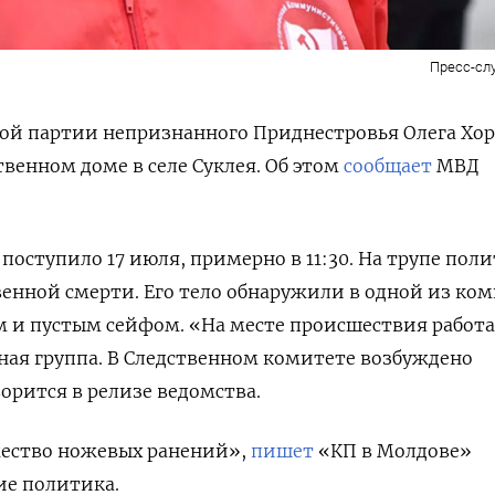
Пресс-сл
ой партии непризнанного Приднестровья Олега Хо
венном доме в селе Суклея. Об этом
сообщает
МВД
оступило 17 июля, примерно в 11:30. На трупе пол
енной смерти. Его тело обнаружили в одной из ком
м и пустым сейфом. «На месте происшествия работа
ая группа. В Следственном комитете возбуждено
орится в релизе ведомства.
жество ножевых ранений»,
пишет
«КП в Молдове»
ие политика.