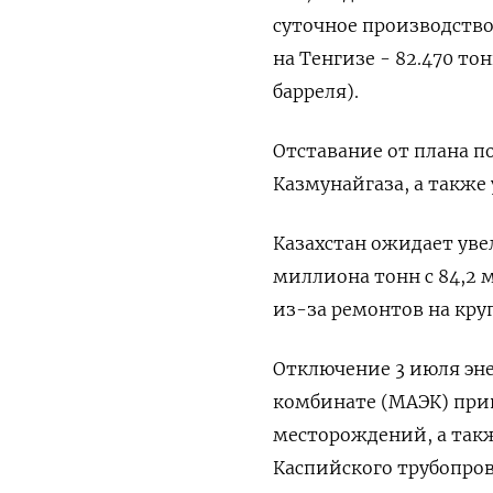
суточное производство 
на Тенгизе - 82.470 тон
барреля).
Отставание от плана п
Казмунайгаза, а также
Казахстан ожидает уве
миллиона тонн c 84,2 
из-за ремонтов на кр
Отключение 3 июля эн
комбинате (МАЭК) прив
месторождений, а так
Каспийского трубопров