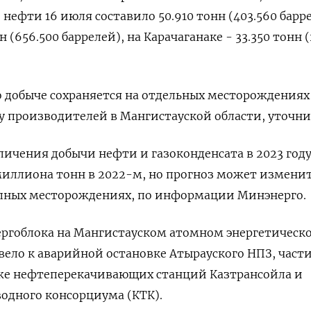
нефти 16 июля составило 50.910 тонн (403.560 барре
н (656.500 баррелей), на Карачаганаке - 33.350 тонн (
о добыче сохраняется на отдельных месторождениях
 у производителей в Мангистауской области, уточни
личения добычи нефти и газоконденсата в 2023 году
миллиона тонн в 2022-м, но прогноз может измени
упных месторождениях, по информации Минэнерго.
ергоблока на Мангистауском атомном энергетическ
ело к аварийной остановке Атырауского НПЗ, част
же нефтеперекачивающих станций Казтрансойла и
одного консорциума (КТК).