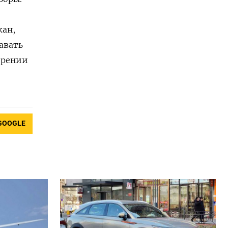
жан,
авать
ерении
GOOGLE