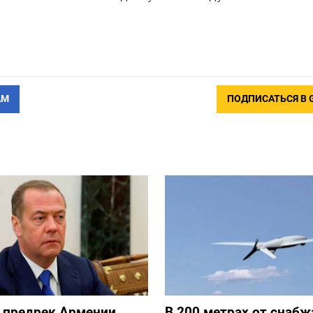
АМ
ПОДПИСАТЬСЯ В 
 предрек Армении
В 200 метрах от снаб