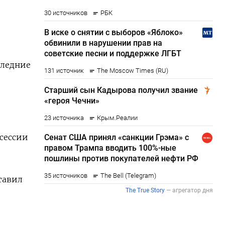
следние
 сессии
тавил