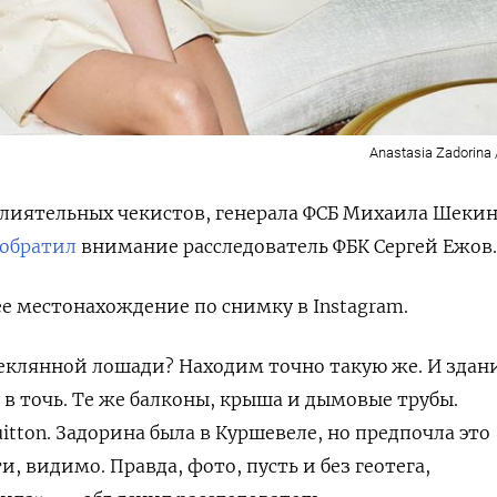
Anastasia Zadorina 
влиятельных чекистов, генерала ФСБ Михаила Шеки
обратил
внимание расследователь ФБК Сергей Ежов.
 местонахождение по снимку в Instagram.
еклянной лошади? Находим точно такую же. И здан
 в точь. Те же балконы, крыша и дымовые трубы.
itton. Задорина была в Куршевеле, но предпочла это
, видимо. Правда, фото, пусть и без геотега,