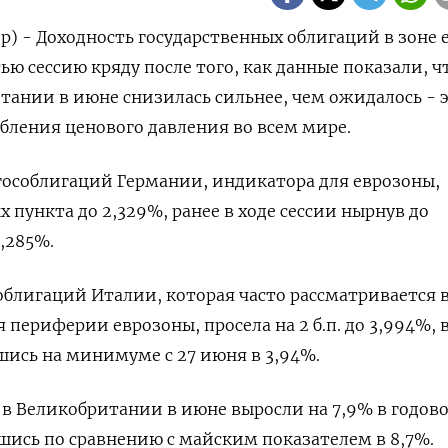
р) - Доходность государственных облигаций в зоне 
тью сессию кряду после того, как данные показали, ч
ании в июне снизилась сильнее, чем ожидалось - 
бления ценового давления во всем мире.
гособлигаций Германии, индикатора для еврозоны,
х пункта до 2,329%, ранее в ходе сессии нырнув до
,285%.
облигаций Италии, которая часто рассматривается 
 периферии еврозоны, просела на 2 б.п. до 3,994%, 
ись на минимуме с 27 июня в 3,94%.
в Великобритании в июне выросли на 7,9% в годов
ись по сравнению с майским показателем в 8,7%.