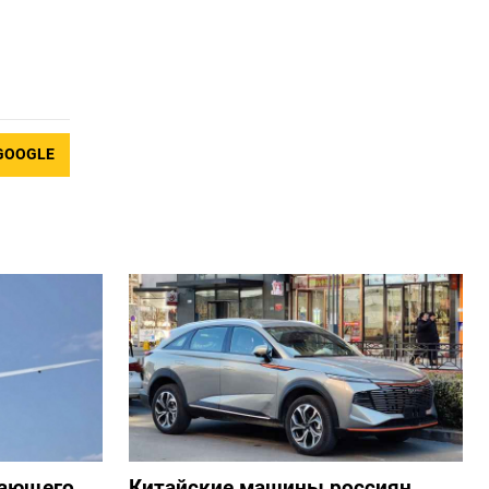
GOOGLE
жающего
Китайские машины россиян