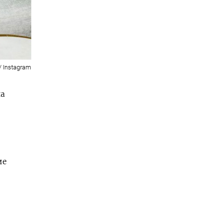
/ Instagram
на
ие