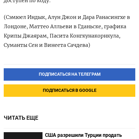
доступен по коду:
(Сэмюел Индык, Алун Джон и Дара Ранасингхе в
Лондоне, Маттео Алльеви в Гданьске, графика
Крипы Джаярам, Пасита Конгкунакорнкула,
Суманты Сен и Винеета Сачдева)
ПОДПИСАТЬСЯ НА ТЕЛЕГРАМ
ПОДПИСАТЬСЯ В GOOGLE
ЧИТАТЬ ЕЩЕ
США разрешили Турции продать