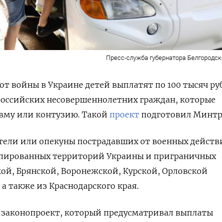
Пресс-служба губернатора Белгородск
т войны в Украине детей выплатят по 100 тысяч ру
российских несовершеннолетних граждан, которые
авму или контузию. Такой
проект
подготовил Минтр
тели или опекуны пострадавших от военных действ
купированных территорий Украины и приграничных
ой, Брянской, Воронежской, Курской, Орловской
 а также из Краснодарского края.
и законопроект, который предусматривал выплаты