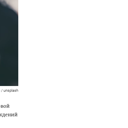
 / unsplash
овой
еждений