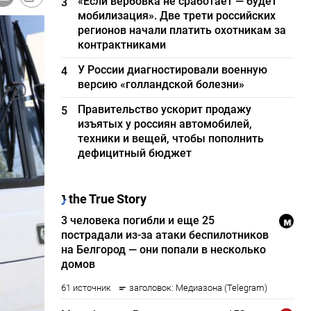
«Если вербовка не сработает — будет
3
мобилизация». Две трети российских
регионов начали платить охотникам за
контрактниками
У России диагностировали военную
4
версию «голландской болезни»
Правительство ускорит продажу
5
изъятых у россиян автомобилей,
техники и вещей, чтобы пополнить
дефицитный бюджет