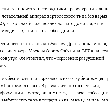
 беспилотник изъяли сотрудники правоохранительн
 летательный аппарат вертолетного типа без взрыв
АО, в Первомайском, возле частного домовладения
риводит издание слова собеседника.
 беспилотника атаковали Москву. Дроны попали по «
 словам мэра Москвы Сергея Собянина, БПЛА нанес
асов утра. Он отметил, что «серьезных разрушений
ло.
н из беспилотников врезался в высотку бизнес-цент
. «Прогремел взрыв. В результате происшествия,
нформации, пострадавших нет», — сказал собеседн
о выбиты стекла на площади 50 кв. м на 17-м и 18-м 