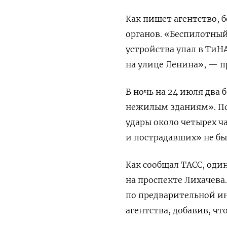
Как пишет агентство,
органов. «Беспилотный
устройства упал в ТиН
на улице Ленина», — п
В ночь на 24 июля два
нежилым зданиям». По
удары около четырех ч
и пострадавших» не бы
Как сообщал ТАСС, оди
на проспекте Лихачева
по предварительной и
агентства, добавив, чт