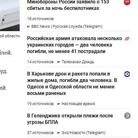
ой области
блей.
уд.
ий