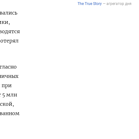
вались
ики,
водятся
потерял
огласно
ничных
я при
т 5 млн
ской,
ованном