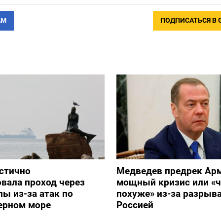
АМ
ПОДПИСАТЬСЯ В 
стично
Медведев предрек Ар
вала проход через
мощный кризис или «ч
ы из-за атак по
похуже» из-за разрыва
ерном море
Россией