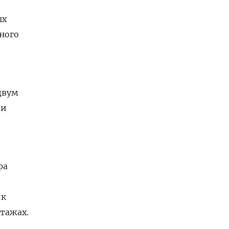
ых
ного
двум
ли
ра
ик
этажах.