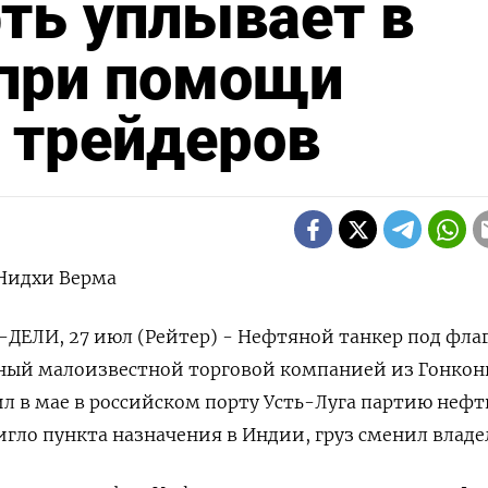
ть уплывает в
 при помощи
 трейдеров
Нидхи Верма
ЛИ, 27 июл (Рейтер) - Нефтяной танкер под фла
ный малоизвестной торговой компанией из Гонкон
узил в мае в российском порту Усть-Луга партию нефт
игло пункта назначения в Индии, груз сменил владе