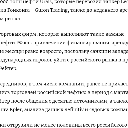
00 тонн нефти Urals, которые перевозил танкер Leo
из Гонконга - Guron Trading, также до недавнего вр
м рынка.
торговых фирм, которые выполняют такие важные
нефти РФ как привлечение финансирования, аренду
ие месяцы резко возросло, поскольку санкции запад
ждународных игроков уйти с российского рынка в 
Рейтер.
средников, в том числе компании, ранее не причас
лись торговлей российской нефтью в период с марта
йтер после общения с десятью источниками, а также
а Kpler, анализа данных Refinitiv и судовых компа
оки отгрузили не менее половины всего российского