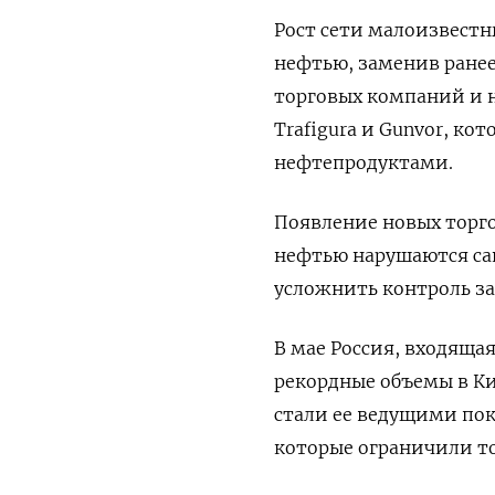
Рост сети малоизвестн
нефтью, заменив ране
торговых компаний и неф
Trafigura и Gunvor, к
нефтепродуктами.
Появление новых торго
нефтью нарушаются са
усложнить контроль з
В мае Россия, входяща
рекордные объемы в К
стали ее ведущими пок
которые ограничили то