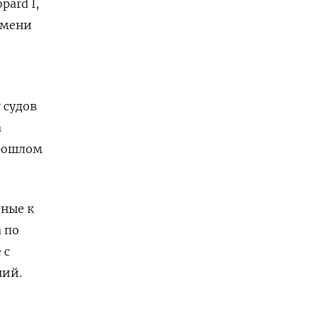
pard I,
емени
 судов
а
прошлом
тные к
 по
 с
ний.