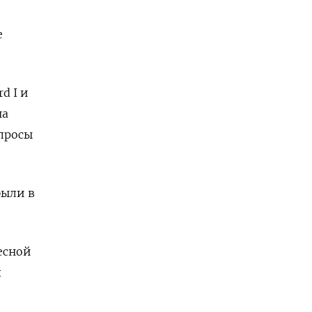
е
d I и
на
опросы
были в
есной
х