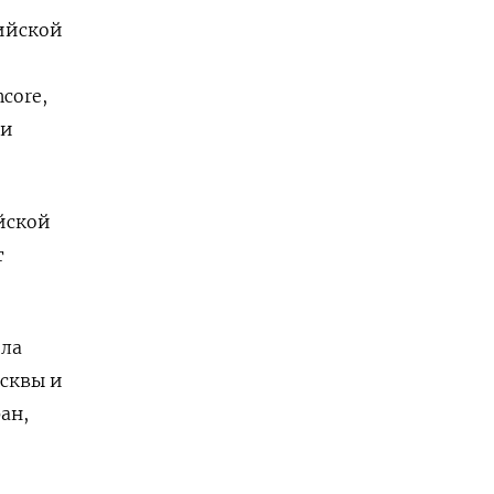
сийской
core,
 и
йской
т
ила
сквы и
ан,