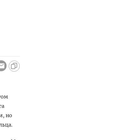
гом
га
и, но
льца.