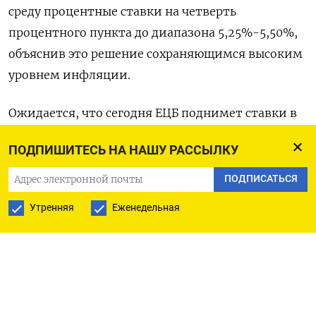
среду процентные ставки на четверть
процентного пункта до диапазона 5,25%-5,50%,
объяснив это решение сохраняющимся высоким
уровнем инфляции.
Ожидается, что сегодня ЕЦБ поднимет ставки в
девятый раз подряд, но оставит дверь открытой
ПОДПИШИТЕСЬ НА НАШУ РАССЫЛКУ
для дальнейших шагов. Решение будет объявлено
в 15:15 МСК.
ПОДПИСАТЬСЯ
Утренняя
Еженедельная
В разгар сезона отчетности акции Nestle
подорожали на 1,5%: самый крупный в мире
производитель упакованных продуктов питания
повысил прогноз органических продаж на весь
год, представив результаты за первое полугодие