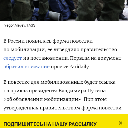
Yegor Aleyev/TASS
В России появилась форма повестки
по мобилизации, ее утвердило правительство,
следует
из постановления. Первым на документ
обратил внимание
проект Faridaily.
В повестке для мобилизованных будет ссылка
на приказ президента Владимира Путина
«об объявлении мобилизации». При этом
утвержденная правительством форма повестки
не содержит слово «частичная» и номер указа
ПОДПИШИТЕСЬ НА НАШУ РАССЫЛКУ
президента.