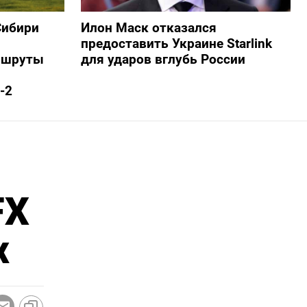
Сибири
Илон Маск отказался
предоставить Украине Starlink
ршруты
для ударов вглубь России
-2
FX
х