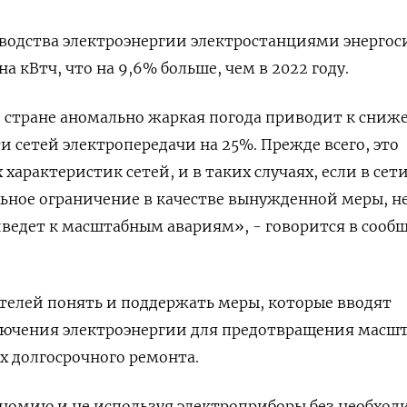
водства электроэнергии электростанциями энерго
а кВтч, что на 9,6% больше, чем в 2022 году.
 стране аномально жаркая погода приводит к сни
и сетей электропередачи на 25%. Прежде всего, это
характеристик сетей, и в таких случаях, если в сети
льное ограничение в качестве вынужденной меры, н
иведет к масштабным авариям», - говорится в сооб
телей понять и поддержать меры, которые вводят
ючения электроэнергии для предотвращения масш
их долгосрочного ремонта.
номию и не используя электроприборы без необход