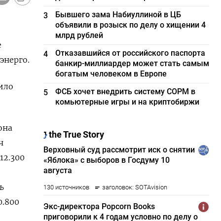
Бывшего зама Набиуллиной в ЦБ
3
объявили в розыск по делу о хищении 4
млрд рублей
е
Отказавшийся от российского паспорта
4
энерго.
банкир-миллиардер может стать самым
богатым человеком в Европе
ило
ФСБ хочет внедрить систему СОРМ в
5
комьютерные игры и на криптобиржи
она
ч
12.300
ь
0.800