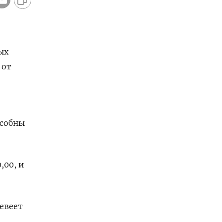
ых
 от
особны
,00, и
шевеет