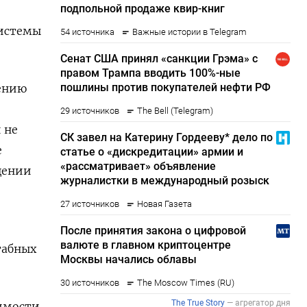
системы
жению
 не
е
щении
табных
имости,