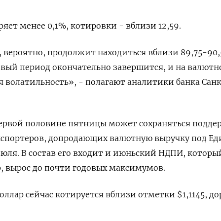
ряет менее 0,1%, котировки - вблизи 12,59.
, вероятно, продолжит находиться вблизи 89,75-90,
овый период окончательно завершится, и на валют
 волатильность», - полагают аналитики банка Сан
первой половине пятницы может сохраняться подде
экспортеров, допродающих валютную выручку под Е
юля. В состав его входит и июньский НДПИ, которы
р, вырос до почти годовых максимумов.
оллар сейчас котируется вблизи отметки $1,1145, д