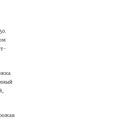
50.
ном
кт-
ржка
диный
й,
орожая