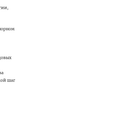
тии,
шорном
довых
ва
кой шаг