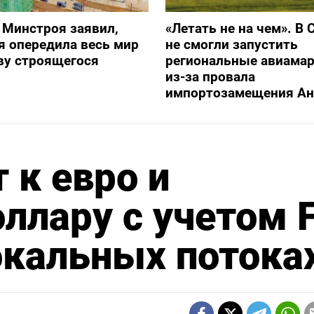
 Минстроя заявил,
«Летать не на чем». В 
я опередила весь мир
не смогли запустить
ву строящегося
региональные авиама
из-за провала
импортозамещения Ан
 к евро и
оллару с учетом 
окальных потока