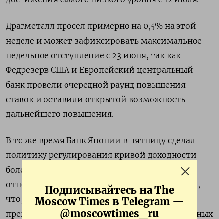
Драгметалл просел примерно на 0,5% на этой
неделе и может зафиксировать максимальное
недельное отступление с 23 июня, так как
Федрезерв США и Европейский центральный
банк провели очередной раунд повышения
ставок и оставили открытой возможность
дальнейшего повышения.
В то же время Банк Японии в пятницу сделал
политику регулирования кривой доходности
более гибкой и смягчил ограничения в
отношении долгосрочных процентных ставок,
Подписывайтесь на The
что, по мнению инвесторов, является
Moscow Times в Telegram —
@moscowtimes_ru
прелюдией к возможному отказу от масштабных