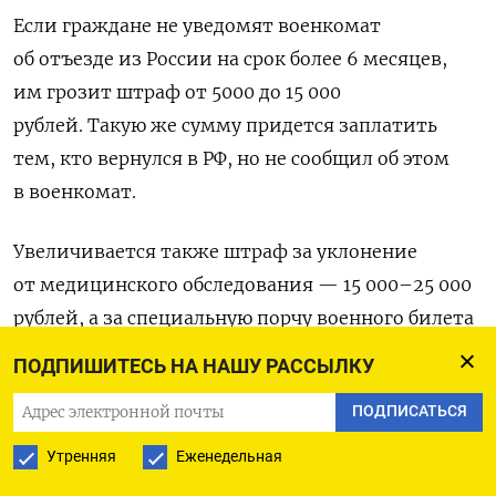
Если граждане не уведомят военкомат
об отъезде из России на срок более 6 месяцев,
им грозит штраф от 5000 до 15 000
рублей. Такую же сумму придется заплатить
тем, кто вернулся в РФ, но не сообщил об этом
в военкомат.
Увеличивается также штраф за уклонение
от медицинского обследования — 15 000–25 000
рублей, а за специальную порчу военного билета
или других документов воинского учета
ПОДПИШИТЕСЬ НА НАШУ РАССЫЛКУ
призывникам придется заплатить 3000–5000
ПОДПИСАТЬСЯ
рублей. Сейчас за оба нарушения штрафуют
на сумму от 500 до 3000 рублей.
Утренняя
Еженедельная