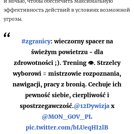
и ночью, чтобы обеспечить максимальную
эффективность действий в условиях возможной
угрозы.
#zgranicy
: wieczorny spacer na
świeżym powietrzu - dla
zdrowotności ;). Trening 👁️. Strzelcy
wyborowi = mistrzowie rozpoznania,
nawigacji, pracy z bronią. Cechuje ich
pewność siebie, cierpliwość i
spostrzegawczość.
@12Dywizja
x
@MON_GOV_PL
pic.twitter.com/bLUeqHI2lB