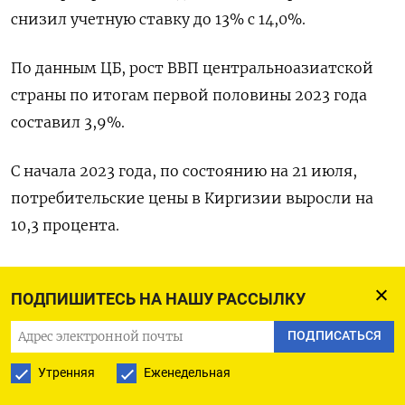
снизил учетную ставку до 13% с 14,0%.
По данным ЦБ, рост ВВП центральноазиатской
страны по итогам первой половины 2023 года
составил 3,9%.
С начала 2023 года, по состоянию на 21 июля,
потребительские цены в Киргизии выросли на
10,3 процента.
Следующее плановое заседание правления
ПОДПИШИТЕСЬ НА НАШУ РАССЫЛКУ
Национального банка Киргизии по вопросу о
размере учетной ставки состоится 28 августа
ПОДПИСАТЬСЯ
2023 года. (Ольга Дзюбенко, текст Марии
Утренняя
Еженедельная
Гордеевой)