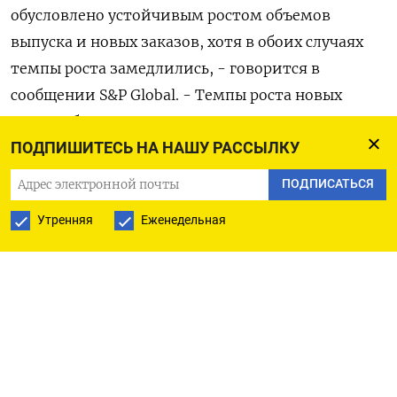
обусловлено устойчивым ростом объемов
выпуска и новых заказов, хотя в обоих случаях
темпы роста замедлились, - говорится в
сообщении S&P Global. - Темпы роста новых
продаж были самыми низкими в 2023 году,
поскольку новые экспортные заказы вернулись к
ПОДПИШИТЕСЬ НА НАШУ РАССЫЛКУ
сокращению».
ПОДПИСАТЬСЯ
Утренняя
Еженедельная
Рост сектора в значительной степени обусловлен
внутренним спросом. Новые экспортные заказы
упорно сокращались на фоне «спецоперации»
Москвы в Украине, и лишь дважды наблюдался
рост.
Опрошенные предприятия отметили, что в июле