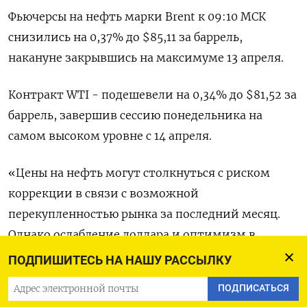
Фьючерсы на нефть марки Brent к 09:10 МСК
снизились на 0,37% до $85,11 за баррель,
накануне закрывшись на максимуме 13 апреля.
Контракт WTI - подешевели на 0,34% до $81,52 за
баррель, завершив сессию понедельника на
самом высоком уровне с 14 апреля.
«Цены на нефть могут столкнуться с риском
коррекции в связи с возможной
перекупленностью рынка за последний месяц.
Однако ослабление доллара и оптимизм в
отношении Китая могут и дальше служить
ПОДПИШИТЕСЬ НА НАШУ РАССЫЛКУ
»бычьими« факторами для фьючерсов на
ПОДПИСАТЬСЯ
нефть», - сказала Тина Тэн из CMC Markets.