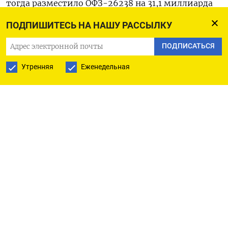
тогда разместило ОФЗ-26238 на 31,1 миллиарда
рублей под средневзвешенную доходность 11,09%
ПОДПИШИТЕСЬ НА НАШУ РАССЫЛКУ
при спросе 37,4 миллиарда рублей. (Московское
ПОДПИСАТЬСЯ
бюро)
Утренняя
Еженедельная
ПОДПИСАТЬСЯ НА ТЕЛЕГРАМ
ПОДПИСАТЬСЯ В GOOGLE