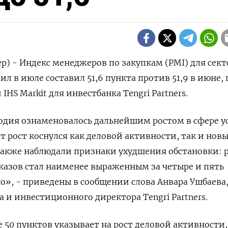
ер) - Индекс менеджеров по закупкам (PMI) для сект
вил в июле составил 51,6 пункта против 51,9 в июне,
IHS Markit для инвестбанка Tengri Partners.
одия ознаменовалось дальнейшим ростом в сфере у
т рост коснулся как деловой активности, так и нов
также наблюдали признаки ухудшения обстановки: 
казов стал наименее выраженным за четыре и пять
о», - приведены в сообщении слова Анвара Ушбаева
 и инвестиционного директора Tengri Partners.
 50 пунктов указывает на рост деловой активности,