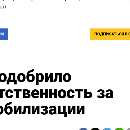
ва)
АМ
ПОДПИСАТЬСЯ В 
 одобрило
тственность за
обилизации