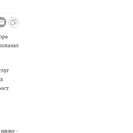
ора
 показал
слуг
ых
рост
,
 ниже -