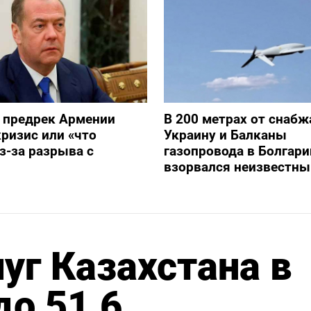
 предрек Армении
В 200 метрах от снаб
ризис или «что
Украину и Балканы
з-за разрыва с
газопровода в Болгари
взорвался неизвестны
уг Казахстана в
до 51,6