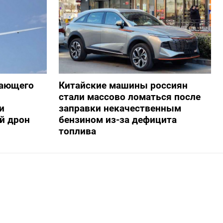
жающего
Китайские машины россиян
стали массово ломаться после
и
заправки некачественным
й дрон
бензином из-за дефицита
топлива