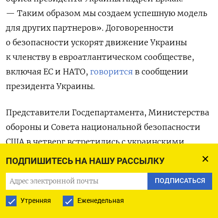
— Таким образом мы создаем успешную модель
для других партнеров». Договоренности
о безопасности ускорят движение Украины
к членству в евроатлантическом сообществе,
включая ЕС и НАТО,
говорится
в сообщении
президента Украины.
Представители Госдепартамента, Министерства
обороны и Совета национальной безопасности
США в четверг встретились с украинскими
коллегами,
сообщил
Госдеп. Договоренности
ПОДПИШИТЕСЬ НА НАШУ РАССЫЛКУ
между двумя странами должны позволить Киеву
ПОДПИСАТЬСЯ
сформировать силы, «необходимые для защиты
Украины сейчас и предотвращения российской
Утренняя
Еженедельная
агрессии в будущем».