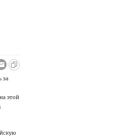
ь за
на этой
м
ойскую