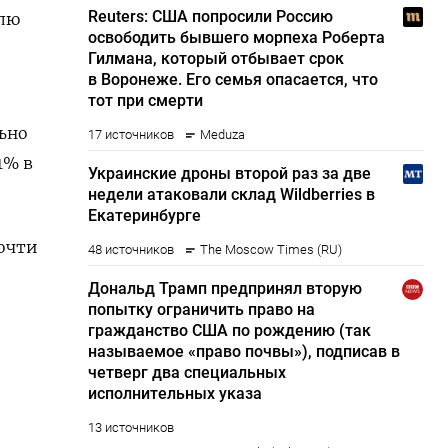
елю
ьно
1% в
почти