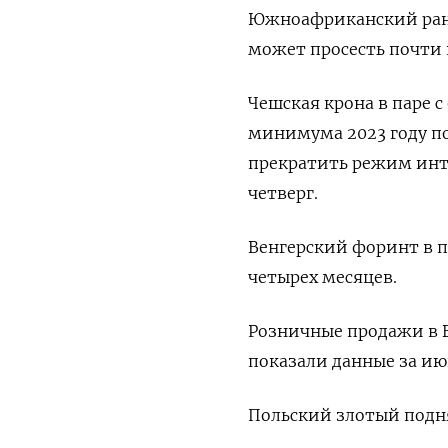
Южноафриканский ранд 
может просесть почти 
Чешская крона в паре с
минимума 2023 году по
прекратить режим инт
четверг.
Венгерский форинт в п
четырех месяцев.
Розничные продажи в В
показали данные за ию
Польский злотый подня