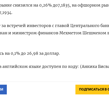
ынке снизился на 0,26% до​ 7,1835, на офшорном рын
,1934.
 за встречей инвесторов с главой Центрального бан
Эркан и министром финансов Мехметом Шешмеком 
ь на 0,1% до 26,98 за доллар.
 английском языке доступен по коду: (Анкика Бисв
АМ
ПОДПИСАТЬСЯ В 