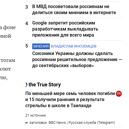
В МВД посоветовали россиянам не
3
делиться своим мнением в интернете
Google запретит российским
4
а фоне
разработчикам выкладывать
приложения для всего мира
анной
5
МНЕНИЯ
ВЛАДИСЛАВ ИНОЗЕМЦЕВ
Союзники Украины должны сделать
россиянам решительное предложение —
итогам
до сентябрьских «выборов»
валют
лю,