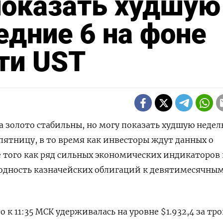
показать худшую
едние 6 на фоне
ти UST
на золото стабильны, но могу показать худшую недел
 пятницу, в то время как инвесторы ждут данных о
е того как ряд сильных экономических индикаторов 
ходность казначейских облигаций к девятимесячны
о к 11:35 МСК удерживалась на уровне $1.932,4​ за тр