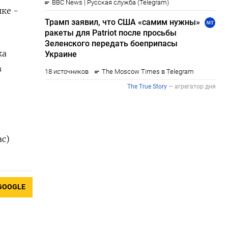
ке -
ка
в
ас)
GOOGLE