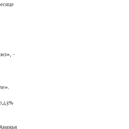
месяце
из», -
ле».
 0,43%
 Ананья