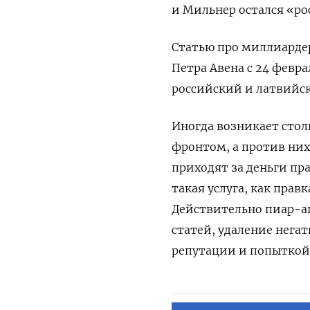
и Мильнер остался «р
Статью про миллиардер
Петра Авена с 24 февра
российский и латвийс
Иногда возникает сто
фронтом, а против них
приходят за деньги пр
такая услуга, как прав
Действительно пиар-аг
статей, удаление негат
репутации и попыткой 