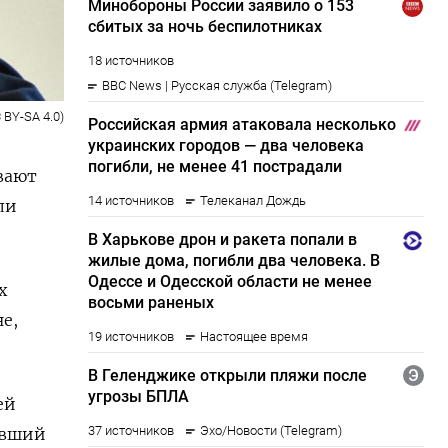
 BY-SA 4.0)
вают
ли
х
е,
ей
увший