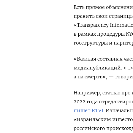
Есть прямое объяснен
править свои страниц
«Transparency Internat
в рамках процедуры KYC
госструктуры и парнт
«Важная составная час
медиапубликаций. <…> 
а на смерть», — говор
Например, статью про
2022 года отредактиро
пишет RTVI
. Изначаль
«израильским инвест
российского происхожд