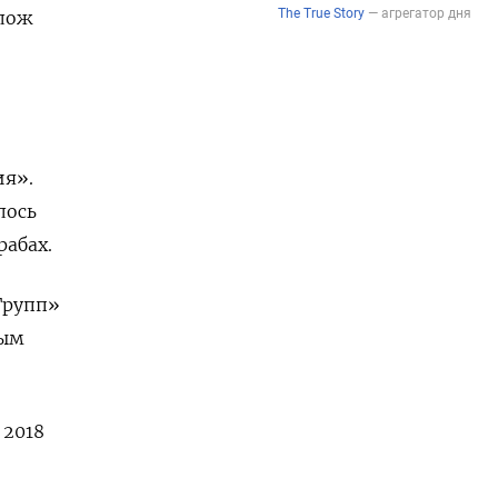
олож
ия».
лось
рабах.
Групп»
ным
 2018
.