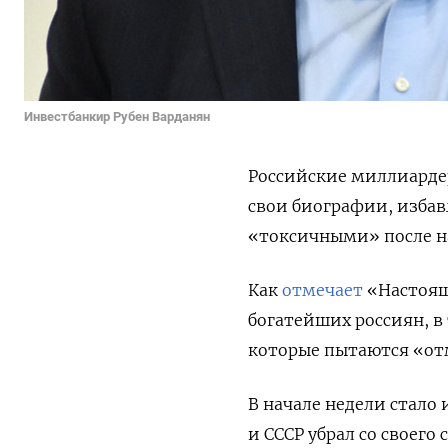
Инвестбанкир Рубен Варданян
Российские миллиардер
свои биографии, избав
«токсичными» после н
Как
отмечает
«Настоящ
богатейших россиян, в
которые пытаются «отм
В начале недели стало 
и СССР убрал со своег