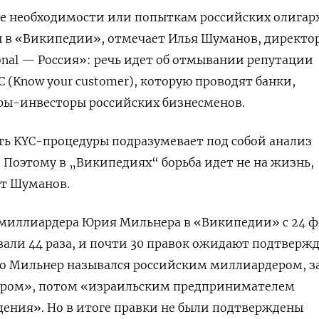
ие необходимости или попыткам российских олигар
ы в «Википедии», отмечает Илья Шуманов, директо
ional — Россия»: речь идет об отмывании репутации
 (Know your customer), которую проводят банки,
еры-инвесторы российских бизнесменов.
ть KYC-процедуры подразумевает под собой анализ
Поэтому в „Википедиях“ борьба идет не на жизнь,
ит Шуманов.
 миллиардера Юрия Мильнера в «Википедии» с 24 ф
вали 44 раза, и почти 30 правок ожидают подтверж
но Мильнер назывался российским миллиардером, з
ором», потом «израильским предпринимателем
ения». Но в итоге правки не были подтверждены