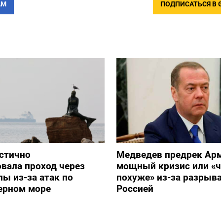
АМ
ПОДПИСАТЬСЯ В 
стично
Медведев предрек Ар
вала проход через
мощный кризис или «ч
ы из-за атак по
похуже» из-за разрыва
ерном море
Россией