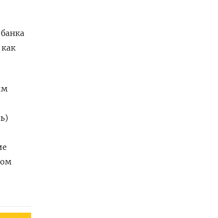
-банка
 как
им
ь)
ие
том