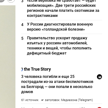
«Если вербовка не сработает — будет
3
мобилизация». Две трети российских
регионов начали платить охотникам за
контрактниками
У России диагностировали военную
4
версию «голландской болезни»
Правительство ускорит продажу
5
изъятых у россиян автомобилей,
техники и вещей, чтобы пополнить
дефицитный бюджет