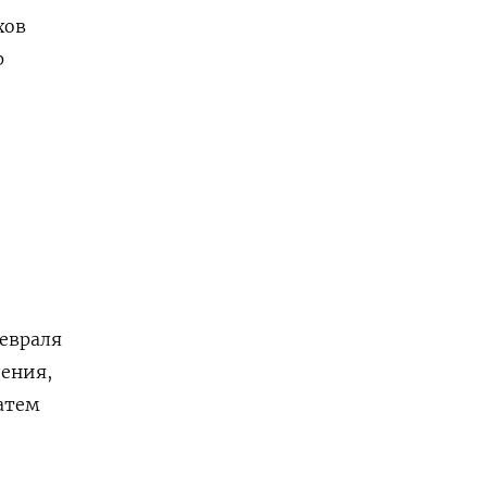
хов
р
евраля
дения,
атем