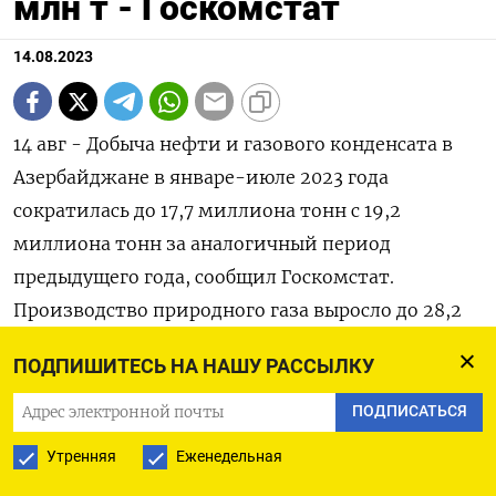
млн т - Госкомстат
14.08.2023
14 авг - Добыча нефти и газового конденсата в
Азербайджане в январе-июле 2023 года
сократилась до 17,7 миллиона тонн с 19,2
миллиона тонн за аналогичный период
предыдущего года, сообщил Госкомстат.
Производство природного газа выросло до 28,2
миллиарда кубометров с 27,2 миллиарда
ПОДПИШИТЕСЬ НА НАШУ РАССЫЛКУ
кубометров. Ниже приведены показатели
добычи нефти и газа в Азербайджане: янв-июле
ПОДПИСАТЬСЯ
янв-июл 23г ь 22г Добыча нефти и
Утренняя
Еженедельная
газоконденсата (млн т) 17,7 19,2 в том числе: