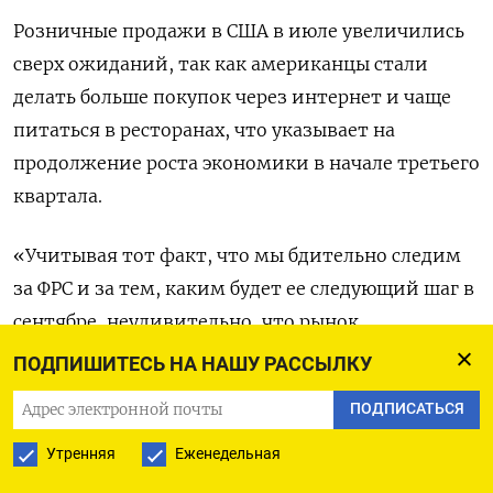
Розничные продажи в США в июле увеличились
сверх ожиданий, так как американцы стали
делать больше покупок через интернет и чаще
питаться в ресторанах, что указывает на
продолжение роста экономики в начале третьего
квартала.
«Учитывая тот факт, что мы бдительно следим
за ФРС и за тем, каким будет ее следующий шаг в
сентябре, неудивительно, что рынок
отреагировал с тревогой», - сказал Питер
ПОДПИШИТЕСЬ НА НАШУ РАССЫЛКУ
Андерсен из Andersen Capital Management.
ПОДПИСАТЬСЯ
«Количество розничных продаж может
Утренняя
Еженедельная
означать, что ФРС продолжит повышать ставки».