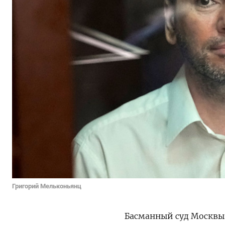
Григорий Мельконьянц
Басманный суд Москвы