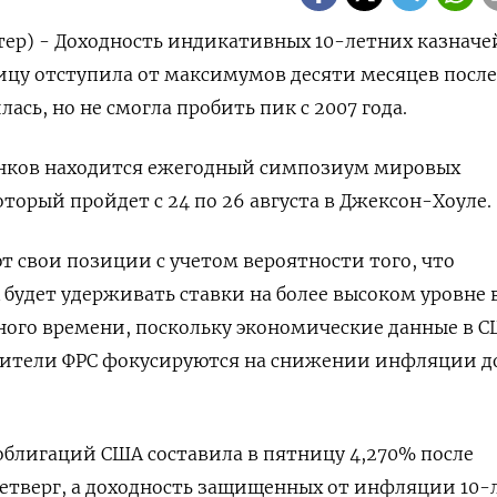
тер) - Доходность индикативных 10-летних казначе
цу отступила от максимумов десяти месяцев после
лась, но не смогла пробить пик с 2007 года.
нков находится ежегодный симпозиум мировых
торый пройдет с 24 по 26 августа в Джексон-Хоуле.
 свои позиции с учетом вероятности того, что
будет удерживать ставки на более высоком уровне 
ного времени, поскольку экономические данные в С
авители ФРС фокусируются на снижении инфляции д
облигаций США составила в пятницу 4,270% после
етверг, а доходность защищенных от инфляции 10-