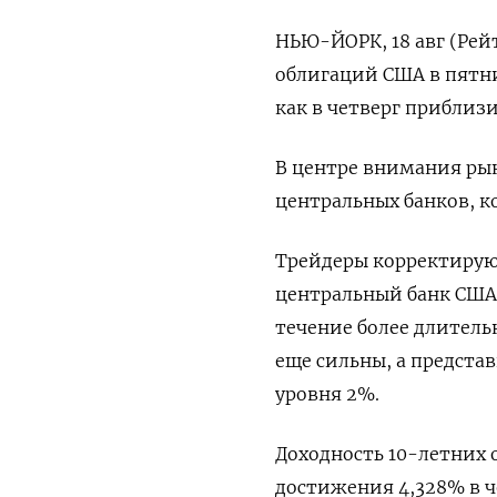
НЬЮ-ЙОРК, 18 авг (Рей
облигаций США в пятни
как в четверг приблизи
В центре внимания ры
центральных банков, ко
Трейдеры корректируют
центральный банк США 
течение более длитель
еще сильны, а предст
уровня 2%.
Доходность 10-летних 
достижения 4,328% в ч