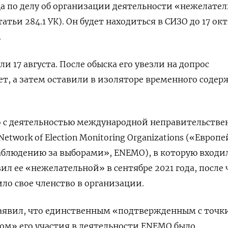
а по делу об организации деятельности «нежелате
татьи 284.1 УК)
. Он будет находиться в СИЗО до 17 ок
.
 17 августа. После обыска его увезли на допрос
т, а затем оставили в изоляторе временного соде
но с деятельностью международной неправительстве
etwork of Election Monitoring Organizations («Европ
аблюдению за выборами», ENEMO), в которую входи
л ее «нежелательной» в сентябре 2021 года, после 
о свое членство в организации.
заявил, что единственным «подтвержденным с точк
ом» его участия в деятельности ENEMO
было