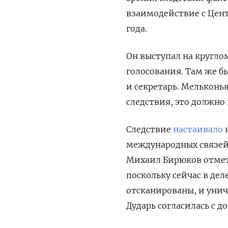
взаимодействие с Цен
года.
Он выступал на кругло
голосования.
Там же б
и секретарь.
Мельконьян
следствия, это должно 
Следствие
настаивало
н
международных связей»
Михаил Бирюков отмет
поскольку сейчас в дел
отсканированы, и унич
Дударь согласилась с д