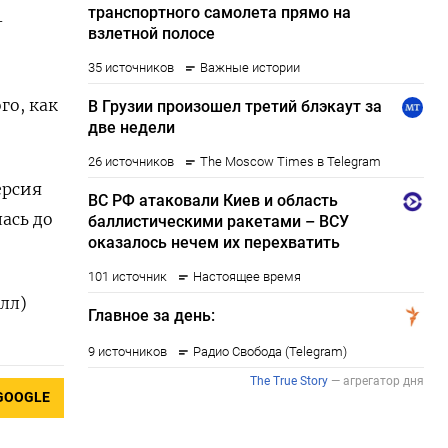
-
го, как
ерсия
ась до
лл)
GOOGLE