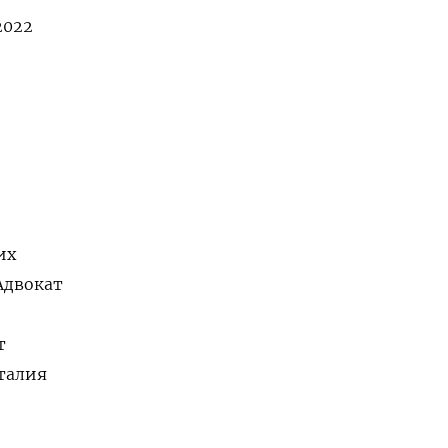
2022
их
Адвокат
т
аталия