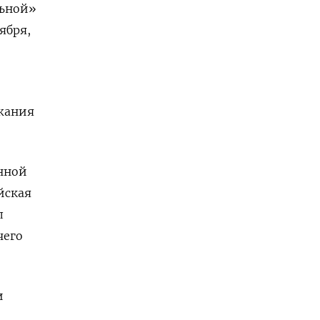
льной»
тября,
ржания
нной
ейская
л
чего
и