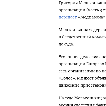
Григория Мельконьянц
организации
(часть 3 с
передает
«Медиазона»
Мельконьянца задержали
в Следственный комите
до суда.
Уголовное дело связа
организации European N
сеть организаций по н
«Голос». Минюст объяви
движение приостановил
На суде Мельконьянц 
зрения следствия факт