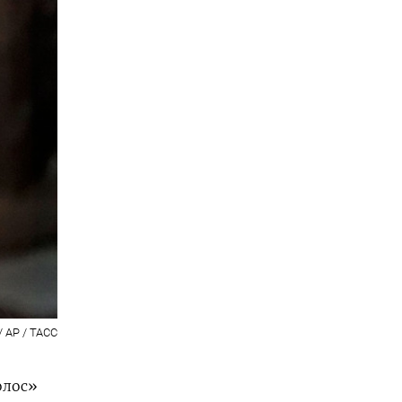
/ AP / ТАСС
олос»