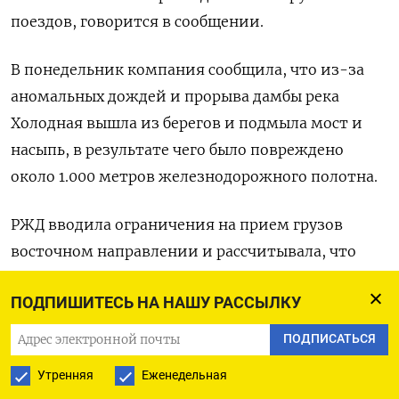
поездов, говорится в сообщении.
В понедельник компания сообщила, что из-за
аномальных дождей и прорыва дамбы река
Холодная вышла из берегов и подмыла мост и
насыпь, в результате чего было повреждено
около 1.000 метров железнодорожного полотна.
РЖД вводила ограничения на прием грузов
восточном направлении и рассчитывала, что
восстановление займет до 7 суток.
ПОДПИШИТЕСЬ НА НАШУ РАССЫЛКУ
Транссиб и БАМ, связывающие западную и
ПОДПИСАТЬСЯ
восточную части России, - крупнейшие
Утренняя
Еженедельная
железнодорожные магистрали, по которым