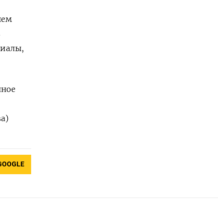
шем
в
риалы,
нное
а)
GOOGLE