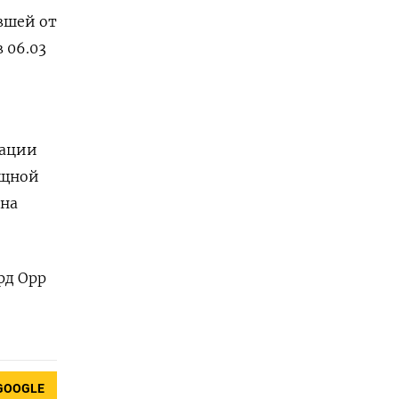
авшей от
 06.03
тации
ощной
 на
рд Орр
GOOGLE