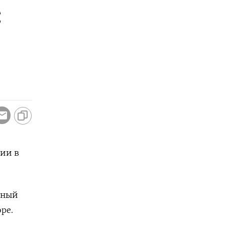
С
ии в
нный
ре.