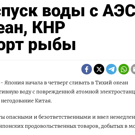
спуск воды с АЭ
еан, КНР
орт рыбы
 - Япония начала в четверг сливать в Тихий океан
тивную воду с поврежденной атомной электростанц
 негодование Китая.
оты опасными и безответственными и ввел немедле
 японских продовольственных товаров, добытых в мо