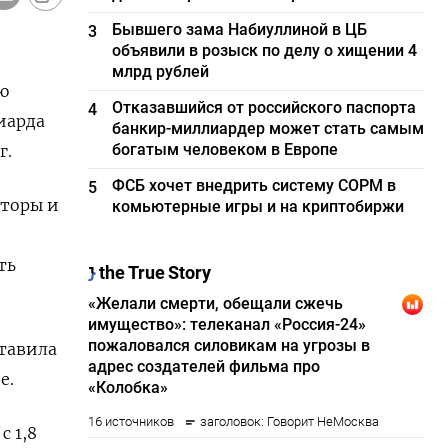
Бывшего зама Набиуллиной в ЦБ
3
объявили в розыск по делу о хищении 4
млрд рублей
ю
Отказавшийся от российского паспорта
4
иарда
банкир-миллиардер может стать самым
богатым человеком в Европе
г.
ФСБ хочет внедрить систему СОРМ в
5
кторы и
комьютерные игры и на криптобиржи
ть
ставила
е.
с 1,8