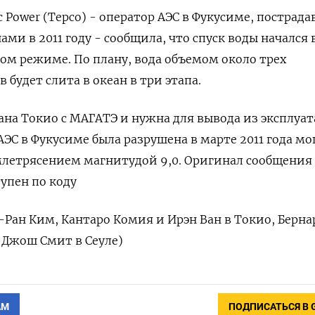
c Power (Tepco) - оператор АЭС в Фукусиме, пострад
ми в 2011 году - сообщила, что спуск воды начался в
ом режиме. По плану, вода объемом около трех
будет слита в океан в три этапа.
вана Токио с МАГАТЭ и нужна для вывода из эксплуа
АЭС в Фукусиме была разрушена в марте 2011 года м
млетрясением магнитудой 9,0. Оригинал сообщения
упен по коду
-Ран Ким, Кантаро Комия и Ирэн Ван в Токио, Берна
и Джош Смит в Сеуле)
АМ
ПОДПИСАТЬСЯ В 