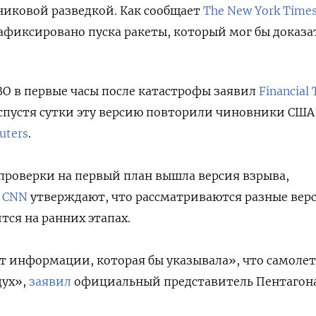
никовой разведкой. Как сообщает
The New York Time
зафиксировано пуска ракеты, который мог бы доказа
ВО в первые часы после катастрофы заявил
Financial
спустя сутки эту версию повторили чиновники США
uters
.
проверки на первый план вышла версия взрыва,
и
СNN
утверждают, что рассматриваются разные вер
тся на ранних этапах.
 информации, которая бы указывала», что самолет
дух»,
заявил
официальный представитель Пентагон