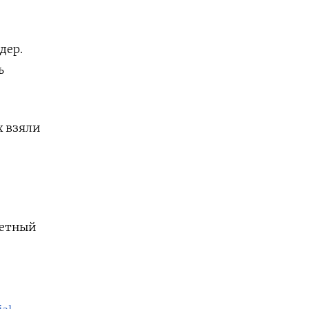
дер.
ь
х взяли
ветный