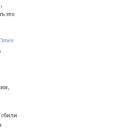
s
,
ть это
 Times
,
сии,
 сбили
а