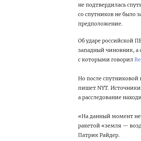
не подтвердилась спут
со спутников не было 
предположение.
Об ударе российской П
западный чиновник, а 
с которыми говорил
Re
Но после спутниковой 
пишет NYT. Источник
а расследование находи
«На данный момент нет
ракетой «земля — воз
Патрик Райдер.