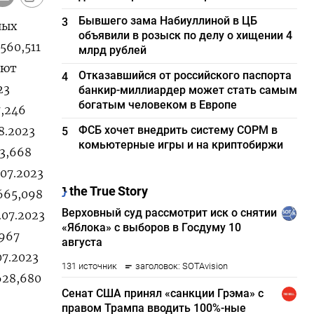
Бывшего зама Набиуллиной в ЦБ
3
ных
объявили в розыск по делу о хищении 4
560,511
млрд рублей
уют
Отказавшийся от российского паспорта
4
23
банкир-миллиардер может стать самым
богатым человеком в Европе
7,246
ФСБ хочет внедрить систему СОРМ в
08.2023
5
комьютерные игры и на криптобиржи
63,668
.07.2023
 665,098
.07.2023
,967
07.2023
 628,680