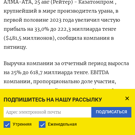
АЛМА-АТА, 25 авг (Рейтер) - Казатомпром ,
крупнейший в мире производитель урана, в
первой половине 2023 года увеличил чистую
прибыль на 33,0% до 222,3 миллиарда тенге
($481,5 миллионов), сообщила компания в
пятницу.
Выручка компании за отчетный период выросла
на 25% до 618,7 миллиарда тенге. EBITDA
компании, пропорционально доле участия,
выросла за отчетный период на 52% до 278,3
миллиарда тенге.
ПОДПИШИТЕСЬ НА НАШУ РАССЫЛКУ
ПОДПИСАТЬСЯ
Компания сообщила, что увеличила
Утренняя
Еженедельная
консолидированный объем реализации на 6%,
до 9.527 тонн урана. Средняя цена реализации по