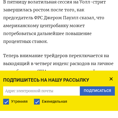
В пятницу волатильная сессия на Уолл-стрит
завершилась ростом после того, как
председатель ФРС Джером Пауэлл сказал, что
американскому центробанку может
потребоваться дальнейшее повышение
процентных ставок.
Теперь внимание трейдеров переключается на
выходящий в четверг индекс расходов на личное
потребление в США - предпочтительный
показатель инфляции для ФРС, а также на
ПОДПИШИТЕСЬ НА НАШУ РАССЫЛКУ
трудовую статистику, которая будет
ПОДПИСАТЬСЯ
опубликована в пятницу.
Утренняя
Еженедельная
«Хотя мы исходим из того, что Федрезерв уже
достиг конца цикла ужесточения, в ближайшие