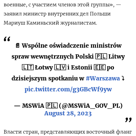
военные, с участием членов этой группы», —
заявил министр внутренних дел Польши
Мариуш Каминьский журналистам.
📄 Wspólne oświadczenie ministrów
spraw wewnętrznych Polski 🇵🇱 Litwy
🇱🇹 Łotwy 🇱🇻 i Estonii 🇪🇪 po
dzisiejszym spotkaniu w
#Warszawa
⤵
pic.twitter.com/g3GBcWf9yw
— MSWiA 🇵🇱 (@MSWiA_GOV_PL)
August 28, 2023
Власти стран, представляющих восточный фланг